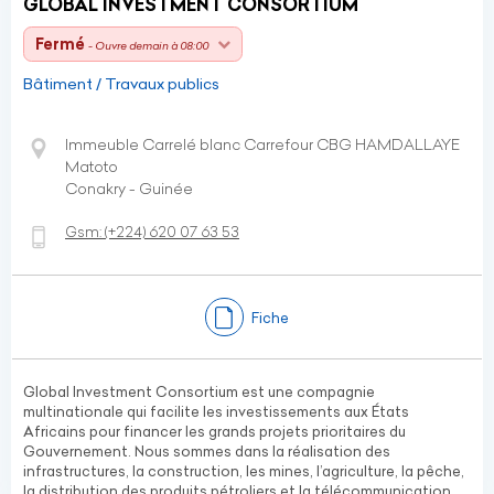
GLOBAL INVESTMENT CONSORTIUM
Fermé
- Ouvre demain à 08:00
Bâtiment / Travaux publics
Immeuble Carrelé blanc Carrefour CBG HAMDALLAYE
Matoto
Conakry - Guinée
Gsm:
(+224)
620 07 63 53
Fiche
Global Investment Consortium est une compagnie
multinationale qui facilite les investissements aux États
Africains pour financer les grands projets prioritaires du
Gouvernement. Nous sommes dans la réalisation des
infrastructures, la construction, les mines, l’agriculture, la pêche,
la distribution des produits pétroliers et la télécommunication.