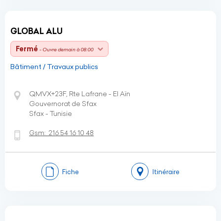
GLOBAL ALU
Fermé
- Ouvre demain à 08:00
Bâtiment / Travaux publics
QMVX+23F, Rte Lafrane - El Aïn
Gouvernorat de Sfax
Sfax - Tunisie
Gsm:
216 54 16 10 48
Fiche
Itinéraire