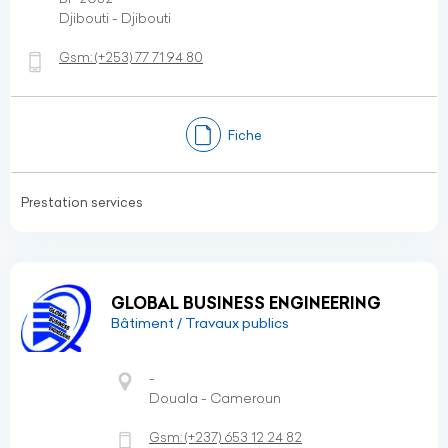
Djibouti - Djibouti
Gsm:
(+253)
77 71 94 80
Fiche
Prestation services
GLOBAL BUSINESS ENGINEERING
Bâtiment / Travaux publics
-
Douala - Cameroun
Gsm:
(+237)
653 12 24 82