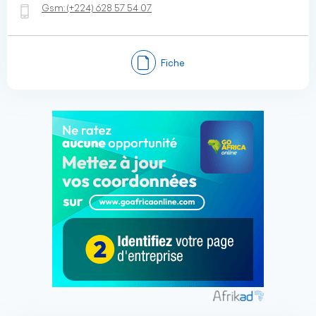
Gsm:
(+224)
628 57 54 07
Fiche