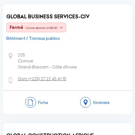
GLOBAL BUSINESS SERVICES-CIV
Fermé
- Ouvre demain à 08:00
Bâtiment / Travaux publics
225
Comoé
Grand-Bassam - Côte d’Ivoire
Gsm:
(+225)
27 22 45 41 15
Fiche
Itinéraire