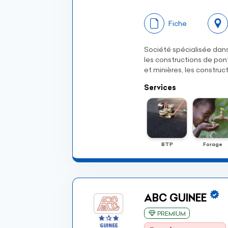
Fiche
Société spécialisée dans 
les constructions de pont
et minières, les constru
Services
BTP
Forage
ABC GUINEE
PREMIUM