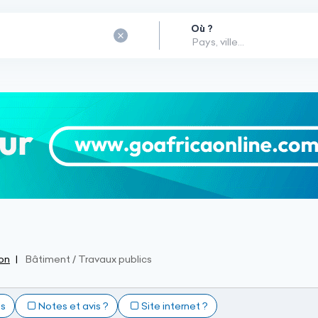
Où ?
on
Bâtiment / Travaux publics
ts
Notes et avis ?
Site internet ?