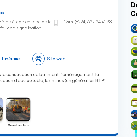
Dé
cs
O
ème étage en face de la
Gsm:
(+224)
622 24 41 98
eux de signalisation
Itinéraire
Site web
s la construction de batiment, l'aménagement, la
dduction d'eau potable, les mines (en général les BTP).
Construction