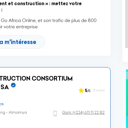
nt et construction » : mettez votre
:
Go Africa Online, et son trafic de plus de 800
r votre entreprise
a m'intéresse
TRUCTION CONSORTIUM
 SA
5
(1 note)
/5
cs
ng - Almamya
Gsm:
(+224)
611 11 22 82