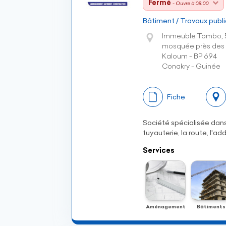
Fermé
- Ouvre à 08:00
Bâtiment / Travaux publi
Immeuble Tombo, 5
mosquée près des f
Kaloum - BP 694
Conakry - Guinée
Fiche
Société spécialisée dan
tuyauterie, la route, l'a
Services
Aménagement
Bâtiments