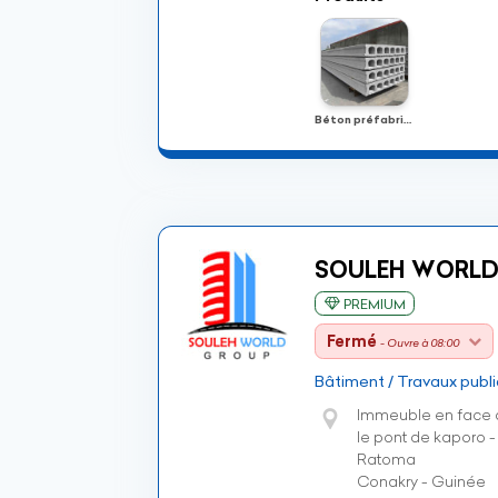
Béton préfabriqué
SOULEH WORLD
PREMIUM
Fermé
- Ouvre à 08:00
Bâtiment / Travaux publi
Immeuble en face d
le pont de kaporo 
Ratoma
Conakry - Guinée