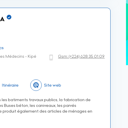
SA
cs
des Médecins - Kipé
Gsm:
(+224)
628 35 01 09
Itinéraire
Site web
 les batiments travaux publics, la fabrication de
 Buses béton, les caniveaux, les parvés
le produit également des articles de ménages en