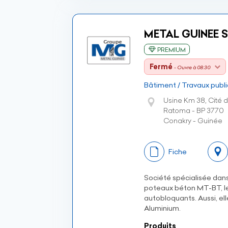
METAL GUINEE 
PREMIUM
Fermé
- Ouvre à 08:30
Bâtiment / Travaux publi
Usine Km 38, Cité 
Ratoma - BP 3770
Conakry - Guinée
Fiche
Société spécialisée dans
poteaux béton MT-BT, les
autobloquants. Aussi, el
Aluminium.
Produits