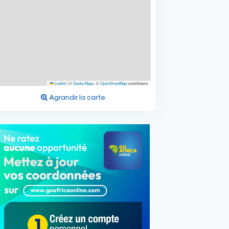
Leaflet
|
©
Stadia Maps
, ©
OpenStreetMap
contributors
Agrandir la carte