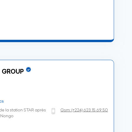
 GROUP
cs
e la station STAR après
Gsm:
(+224)
623 15 69 50
- Nongo