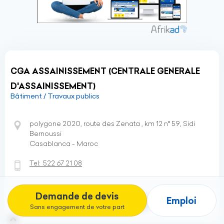
CGA ASSAINISSEMENT (CENTRALE GENERALE
D'ASSAINISSEMENT)
Bâtiment / Travaux publics
polygone 2020, route des Zenata , km 12 n° 59, Sidi
Bernoussi
Casablanca - Maroc
Tel:
522 67 21 08
Demande de devis
Emploi
Fiche
Site web
Sans engagement de votre part