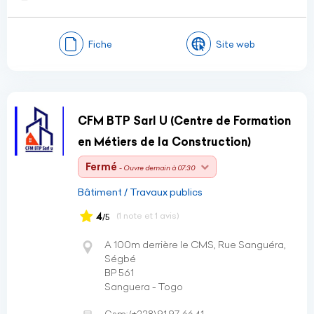
Fiche
Site web
CFM BTP Sarl U (Centre de Formation
en Métiers de la Construction)
Fermé
- Ouvre demain à 07:30
Bâtiment / Travaux publics
4
(1 note et 1 avis)
/5
A 100m derrière le CMS, Rue Sanguéra,
Ségbé
BP 561
Sanguera - Togo