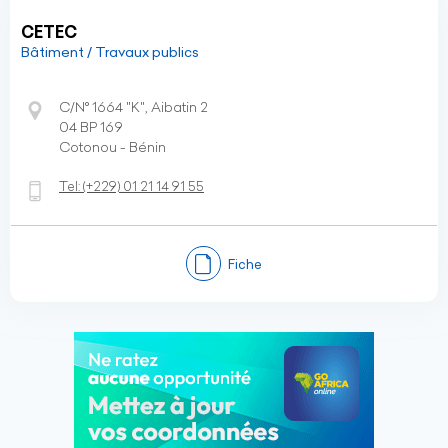
CETEC
Bâtiment / Travaux publics
C/N° 1664 "K", Aibatin 2
04 BP 169
Cotonou - Bénin
Tel:
(+229)
01 21 14 91 55
Fiche