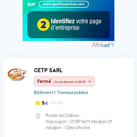
CETP SARL
Fermé
- Ouvre demain à 08:00
Bâtiment / Travaux publics
5
(1 note)
/5
Route de Dabou
Yopougon - 01 BP 4611 Abidjan 01
Abidjan - Côte d’Ivoire