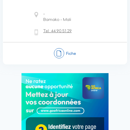
-
Bamako - Mali
Tel:
44 90 51 29
Fiche