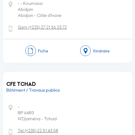
- - Koumassi
Abidjan
Abidjan - Côte d’Ivoire
Gsm:
(+225)
27 21 36 23 72
Fiche
Itinéraire
CFE TCHAD
Bâtiment / Travaux publics
-
BP 6483
N'Djaména - Tchad
Tel:
(+235)
22 51 43 58