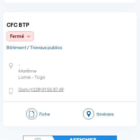
CFC BTP
Fermé
Bâtiment / Travaux publics
-
Maritime
Lomé - Togo
Gsm:
(+228)
91 55 87 69
Fiche
Itinéraire