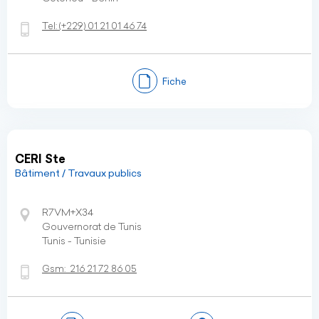
Tel:
(+229)
01 21 01 46 74
Fiche
CERI Ste
Bâtiment / Travaux publics
R7VM+X34
Gouvernorat de Tunis
Tunis - Tunisie
Gsm:
216 21 72 86 05