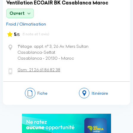
Ventilation ECOAIR BK Casablanca Maroc
Ouvert
Froid / Climatisation
5
(1 note et 1 avis)
/5
1°étage. appt. n° 3, 26 Av. Mers Sultan
Casablanca-Settat
Casablanca - 20130 - Maroc
Gsm:
21 26 61 86 82 38
Fiche
Itinéraire