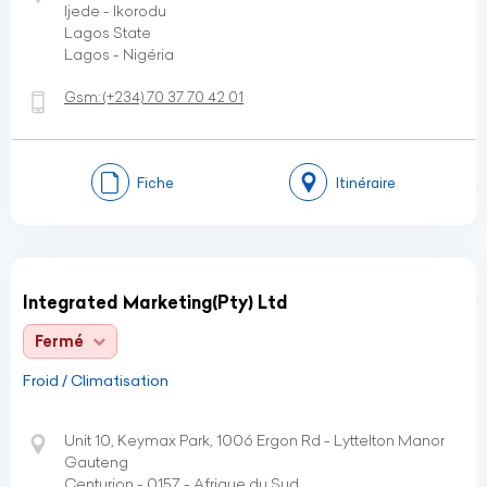
Ijede - Ikorodu
Lagos State
Lagos - Nigéria
Gsm:
(+234)
70 37 70 42 01
Fiche
Itinéraire
Integrated Marketing(Pty) Ltd
Fermé
Froid / Climatisation
Unit 10, Keymax Park, 1006 Ergon Rd - Lyttelton Manor
Gauteng
Centurion - 0157 - Afrique du Sud