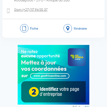
Roodepoort - 2170 - Afrique du Sud
Gsm:
(+27)
117 94 55 37
Fiche
Itinéraire