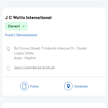
J C Watts International
Ouvert
Froid / Climatisation
By Orowu Street, 11 Adeola Adeoye St - Opebi
Lagos State
Ikeja - Nigéria
Gsm:
(+234)
80 34 10 09 33
Fiche
Itinéraire