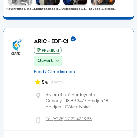
Fourniture & installation
Maintenance préventive
Dépannage & intervention
Études & dimensionnement
ARIC - EDF-CI
PREMIUM
Ouvert
Froid / Climatisation
5
(1 note)
/5
Riviera 4 cité Verdoyante
Cocody - 18 BP 3477 Abidjan 18
Abidjan - Côte d’Ivoire
Tel:
(+225)
27 22 47 13 95