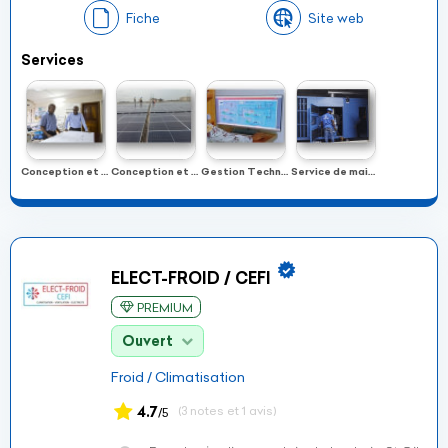
Fiche
Site web
Services
Conception et installation de systèmes de climatisation (eau glacée, VRV, centrale de traitement d’air) et réfrigération commerciale et industrielle
Conception et montage de centrales photovoltaïques d’une capacité minimum de 1.7 MWc
Gestion Technique Centralisée (GTC) permettant la supervision, le pilotage et contrôle à distance les équipements techniques d'un bâtiment
Service de maintenance et de dépannage des équipes climatisation, froid, panneaux solaires 7j/7 24h/24
ELECT-FROID / CEFI
PREMIUM
Ouvert
Froid / Climatisation
4.7
(3 notes et 1 avis)
/5