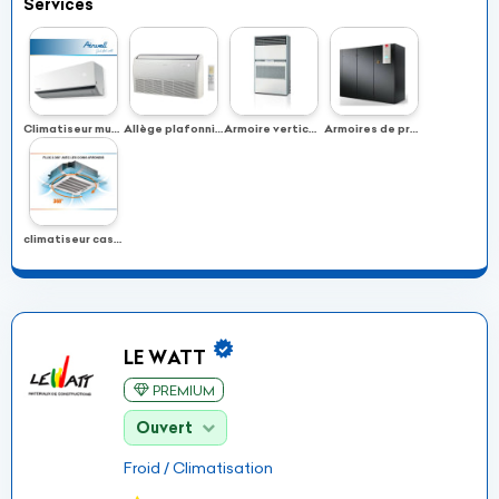
Services
Climatiseur mural
Allège plafonnier
Armoire verticale à air
Armoires de précision
climatiseur cassette
LE WATT
PREMIUM
Ouvert
Froid / Climatisation