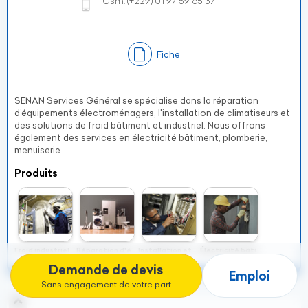
Gsm:
(+229)
01 97 59 65 37
Fiche
SENAN Services Général se spécialise dans la réparation
d’équipements électroménagers, l'installation de climatiseurs et
des solutions de froid bâtiment et industriel. Nous offrons
également des services en électricité bâtiment, plomberie,
menuiserie.
Produits
Froid industriel et bâtiment
Réparation d'équipements électroménagers
Installation et maintenance
Électricité bâtiment
Demande de devis
Emploi
Sans engagement de votre part