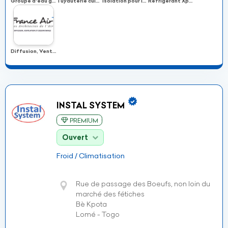
Groupe d'eau glacée & Rooftop
Tuyauterie cuivre Xpert
Isolation pour la climatisation
Réfrigérant Xpert
Diffusion, Ventilation et Désenfumage
INSTAL SYSTEM
PREMIUM
Ouvert
Froid / Climatisation
Rue de passage des Boeufs, non loin du
marché des fétiches
Bè Kpota
Lomé - Togo