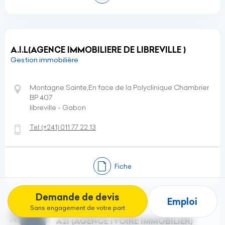
A.I.L(AGENCE IMMOBILIERE DE LIBREVILLE )
Gestion immobilière
Montagne Sainte,En face de la Polyclinique Chambrier
BP 407
libreville - Gabon
Tel:
(+241)
011 77 22 13
Fiche
Demande de devis
Emploi
Sans engagement de votre part
A2I (AGENCE IVOIRE IMMOBILIER)