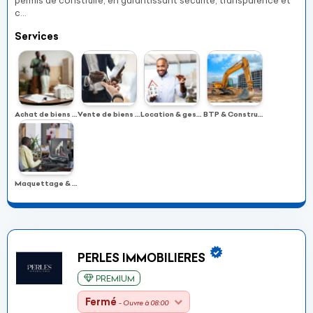
permis de construire, en garantissant sécurité, transparence et
c...
Services
Achat de biens immobiliers
Vente de biens immobiliers
Location & gestion locative
BTP & Construction
Maquettage & modélisation 3D
PERLES IMMOBILIERES
PREMIUM
Fermé
- Ouvre à 08:00