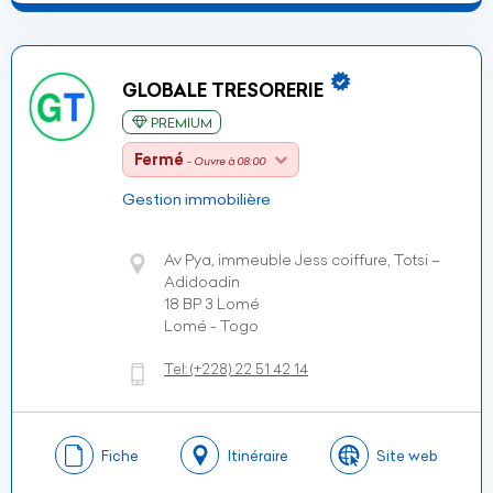
GLOBALE TRESORERIE
PREMIUM
Fermé
- Ouvre à 08:00
Gestion immobilière
Av Pya, immeuble Jess coiffure, Totsi –
Adidoadin
18 BP 3 Lomé
Lomé - Togo
Tel:
(+228)
22 51 42 14
Fiche
Itinéraire
Site web