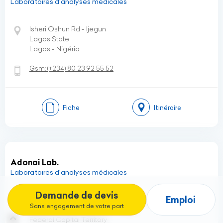
Laboratoires d'analyses médicales
Isheri Oshun Rd - Ijegun
Lagos State
Lagos - Nigéria
Gsm:
(+234)
80 23 92 55 52
Fiche
Itinéraire
Adonai Lab.
Laboratoires d'analyses médicales
Demande de devis
Emploi
Suite FF03, Noble Complex, Moshood Abiola Road,
Sans engagement de votre part
Area 10, Garki, Abuja, FCT - Garki
Federal Capital Territory