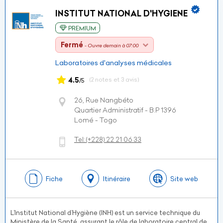
INSTITUT NATIONAL D'HYGIENE
PREMIUM
Fermé
- Ouvre demain à 07:00
Laboratoires d'analyses médicales
4.5
(2 notes et 3 avis)
/5
26, Rue Nangbéto
Quartier Administratif - B.P 1396
Lomé - Togo
Tel:
(+228)
22 21 06 33
Fiche
Itinéraire
Site web
L’Institut National d’Hygiène (INH) est un service technique du
Ministère de la Santé, assurant le rôle de laboratoire central de