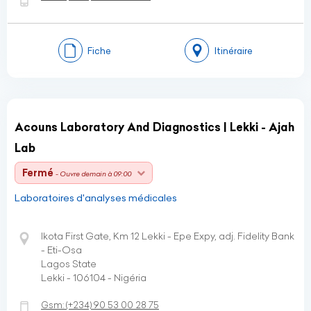
Fiche
Itinéraire
Acouns Laboratory And Diagnostics | Lekki - Ajah
Lab
Fermé
- Ouvre demain à 09:00
Laboratoires d'analyses médicales
Ikota First Gate, Km 12 Lekki - Epe Expy, adj. Fidelity Bank
- Eti-Osa
Lagos State
Lekki - 106104 - Nigéria
Gsm:
(+234)
90 53 00 28 75