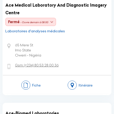
Ace Medical Laboratory And Diagnostic Imagery
Centre
Fermé
- Ouvre demain à 08:00
Laboratoires d'analyses médicales
65 Mere St
Imo State
Owerri - Nigéria
Gsm:
(+234)
80 53 28 00 36
Fiche
Itinéraire
Ace-Biomed Laboratories