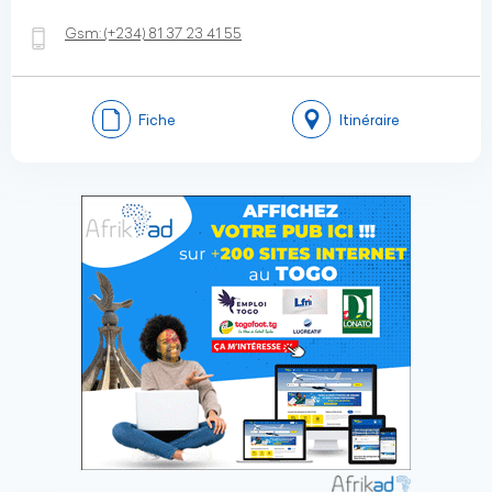
Gsm:
(+234)
81 37 23 41 55
Fiche
Itinéraire