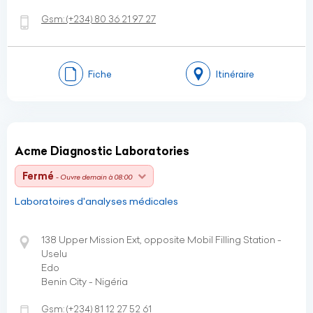
Gsm:
(+234)
80 36 21 97 27
Fiche
Itinéraire
Acme Diagnostic Laboratories
Fermé
- Ouvre demain à 08:00
Laboratoires d'analyses médicales
138 Upper Mission Ext, opposite Mobil Filling Station -
Uselu
Edo
Benin City - Nigéria
Gsm:
(+234)
81 12 27 52 61