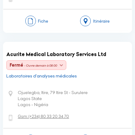
Fiche
Itinéraire
Acurite Medical Laboratory Services Ltd
Fermé
- Ouvre demain à 08:00
Laboratoires d'analyses médicales
Ojuelegba, Itire, 79 Itire St - Surulere
Lagos State
Lagos - Nigéria
Gsm:
(+234)
80 33 20 34 70