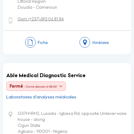
Littoral Region
Douala - Cameroun
Gsm:
(+237)
693 06 81 84
Fiche
Itinéraire
Able Medical Diagnostic Service
Fermé
- Ouvre demain à 08:00
Laboratoires d'analyses médicales
G37H+RH2, Lusada - Igbesa Rd, opposite Unilever ware
house - along
Ogun State
Agbara - 110001 - Nigéria