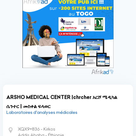
ARSHO MEDICAL CENTER |chrcher አርሾ ሜዲካል
ሴንተር | መስቀል ፍላወር
Laboratoires d'analyses médicales
XQX9+836 - Kirkos
Addis Ababa - Éthiopie