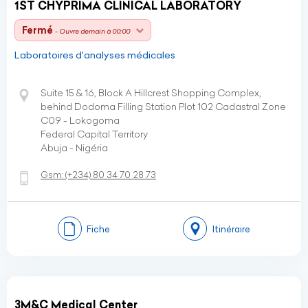
1ST CHYPRIMA CLINICAL LABORATORY
Fermé
- Ouvre demain à 00:00
Laboratoires d'analyses médicales
Suite 15 & 16, Block A Hillcrest Shopping Complex,
behind Dodoma Filling Station Plot 102 Cadastral Zone
C09 - Lokogoma
Federal Capital Territory
Abuja - Nigéria
Gsm:
(+234)
80 34 70 28 73
Fiche
Itinéraire
3M&C Medical Center