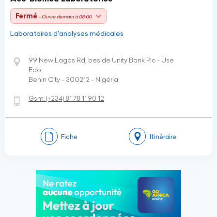
Fermé
- Ouvre demain à 08:00
Laboratoires d'analyses médicales
99 New Lagos Rd, beside Unity Bank Plc - Use
Edo
Benin City - 300212 - Nigéria
Gsm:
(+234)
81 78 11 90 12
Fiche
Itinéraire