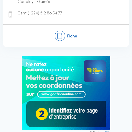
Conakry - Guinée
Gsm:
(+224)
612 86 54 77
Fiche