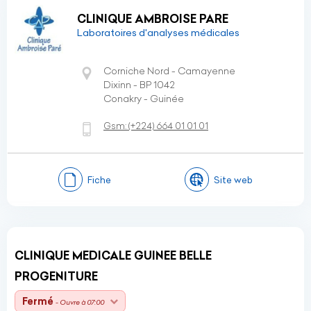
CLINIQUE AMBROISE PARE
Laboratoires d'analyses médicales
Corniche Nord - Camayenne
Dixinn - BP 1042
Conakry - Guinée
Gsm:
(+224)
664 01 01 01
Fiche
Site web
CLINIQUE MEDICALE GUINEE BELLE
PROGENITURE
Fermé
- Ouvre à 07:00