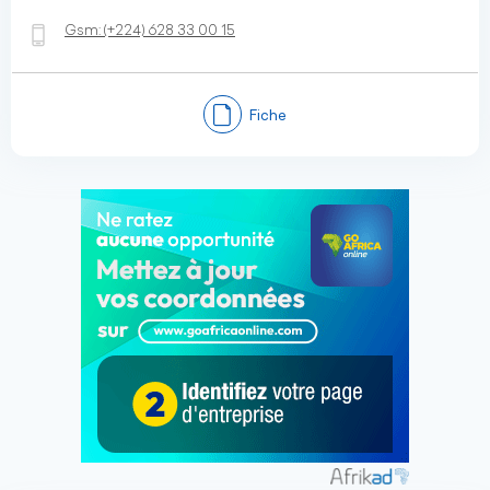
Gsm:
(+224)
628 33 00 15
Fiche