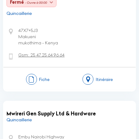
Fermé
- Ouvre à 00:00
Quincaillerie
47X7+5J3
Makueni
mukothima - Kenya
Gsm:
25 47 25 64 96 64
Fiche
Itinéraire
Mwireri Gen Supply Ltd & Hardware
Quincaillerie
Embu Nairobi Highway