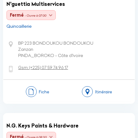
N'guettia Multiservices
Fermé
- Ouvre à 07:00
Quincaillerie
BP 223 BONDOUKOU BONDOUKOU
Zanzan
PINDA_BOROKO - Côte d’Ivoire
Gsm:
(+225)
07 59 74 96 17
Fiche
Itinéraire
N.G. Keys Paints & Hardware
Fermé
- Ouvre à 08:30