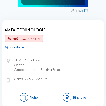
NAFA TECHNOLOGIE.
Fermé
- Ouvre à 08:30
Quincaillerie
8FR3+P8C - Pissy
Centre
Ouagadougou - Burkina Faso
Gsm:
(+226)
73 79 74 49
Fiche
Itinéraire