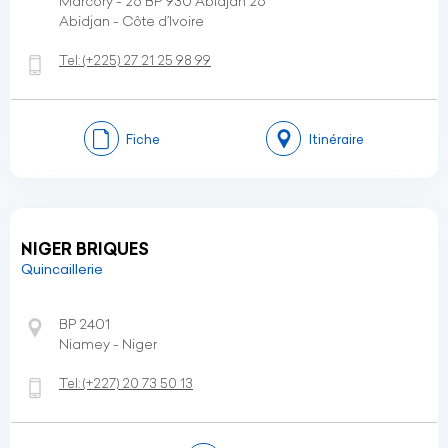
Marcory - 26 BP 930 Abidjan 26
Abidjan - Côte d’Ivoire
Tel:
(+225)
27 21 25 98 99
Fiche
Itinéraire
NIGER BRIQUES
Quincaillerie
BP 2401
Niamey - Niger
Tel:
(+227)
20 73 50 13