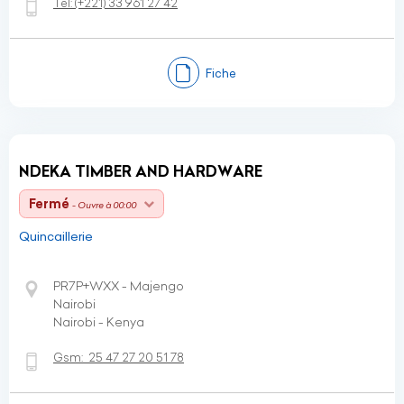
Tel:
(+221)
33 961 27 42
Fiche
NDEKA TIMBER AND HARDWARE
Fermé
- Ouvre à 00:00
Quincaillerie
PR7P+WXX - Majengo
Nairobi
Nairobi - Kenya
Gsm:
25 47 27 20 51 78