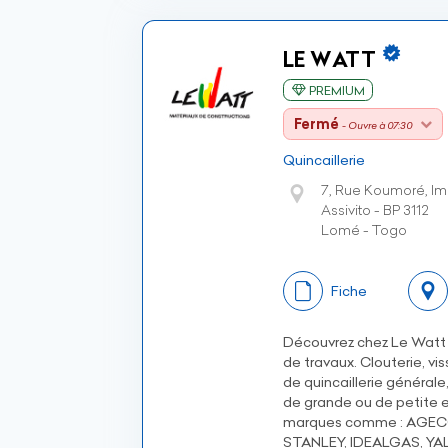
LE WATT
PREMIUM
Fermé
- Ouvre à 07:30
Quincaillerie
7, Rue Koumoré, I
Assivito - BP 3112
Lomé - Togo
Fiche
Découvrez chez Le Watt 
de travaux. Clouterie, vi
de quincaillerie générale
de grande ou de petite 
marques comme : AGECO
STANLEY, IDEALGAS, YAL