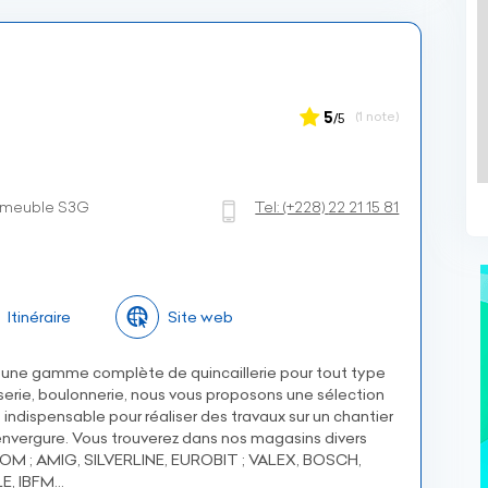
5
(1 note)
/5
mmeuble S3G
Tel:
(+228)
22 21 15 81
Itinéraire
Site web
une gamme complète de quincaillerie pour tout type
sserie, boulonnerie, nous vous proposons une sélection
, indispensable pour réaliser des travaux sur un chantier
envergure. Vous trouverez dans nos magasins divers
M ; AMIG, SILVERLINE, EUROBIT ; VALEX, BOSCH,
E, IBFM…