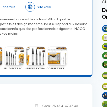
CH
Itinéraire
Site web
Dé
O
viennent accessibles à tous ! Alliant qualité
ompétitifs et design moderne, INGCO répond aux besoins
s passionnés que des professionnels exigeants. INGCO
c vos mains.
COFFRET DE FORET HELICOIDAL A METAUX HSS M2 15 PC
JEU D’EXTRACTEURS DE VIS 6PCS
JEU DE 5 EXTRATEURS DE VIS
COFFRET DE FORETS ET EMBOUTS DE VISSAGE 16pcs
Gsm:
25 47 41 47 47 46