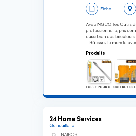
Fiche
Avec INGCO, les Outils de
professionnelle, prix c
aussi bien des bricoleur
– Bâtissez le monde ave
Produits
FORET POUR CARREAUX ET VERRE 8X83mm
24 Home Services
Quincaillerie
NAIROBI