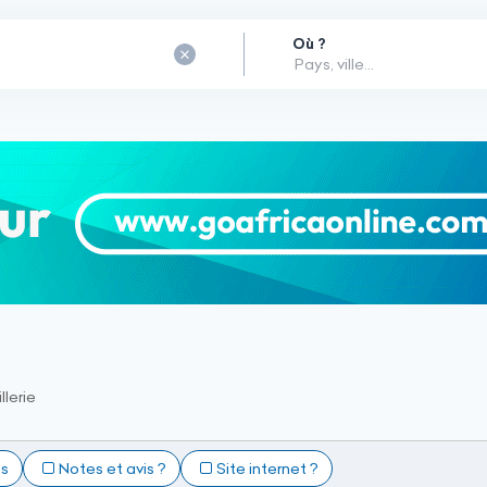
Où ?
llerie
ts
Notes et avis ?
Site internet ?