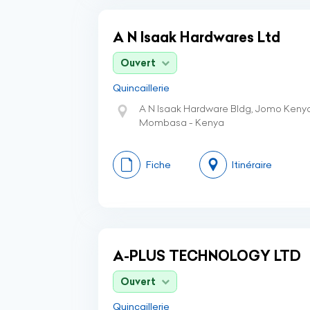
A N Isaak Hardwares Ltd
Ouvert
Quincaillerie
A N Isaak Hardware Bldg, Jomo Kenya
Mombasa - Kenya
Fiche
Itinéraire
A-PLUS TECHNOLOGY LTD
Ouvert
Quincaillerie