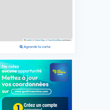
Leaflet
|
©
Stadia Maps
, ©
OpenStreetMap
contributors
Agrandir la carte