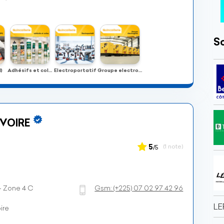
So
)
Adhésifs et colles
Electroportatif
Groupe electrogène
IVOIRE
5
(1 note)
/5
- Zone 4 C
Gsm:
(+225)
07 02 97 42 96
LE
ire