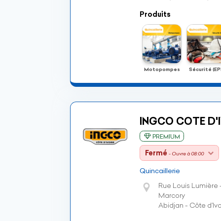
Produits
Motopompes
Sécurité (EPI
INGCO COTE D'
PREMIUM
Fermé
- Ouvre à 08:00
Quincaillerie
Rue Louis Lumière 
Marcory
Abidjan - Côte d’Ivo