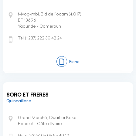
Mvog-mbi, Bld de l'ocam (4.017)
BP 13696
Yaounde - Cameroun
Tel:
(+237)
222 30 42 24
Fiche
SORO ET FRERES
Quincaillerie
Grand Marché, Quartier Koko
Bouaké - Côte d’Ivoire
Gsm:
(+225)
05 05 55 40 10