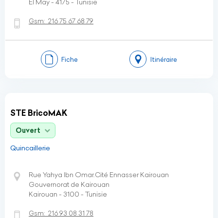
El May - 4175 - Tunisie
Gsm:
216 75 67 68 79
Fiche
Itinéraire
STE BricoMAK
Ouvert
Quincaillerie
Rue Yahya Ibn Omar.Cité Ennasser Kairouan
Gouvernorat de Kairouan
Kairouan - 3100 - Tunisie
Gsm:
216 93 08 31 78