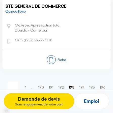
STE GENERAL DE COMMERCE
Quincaillerie
Makepe, Apres station total
Douala - Cameroun
Gsm:
(+237)
655 72 11 78
Fiche
(current)
1
…
190
191
192
193
194
195
196
…
219
Demande de devis
Emploi
Sans engagement de votre part