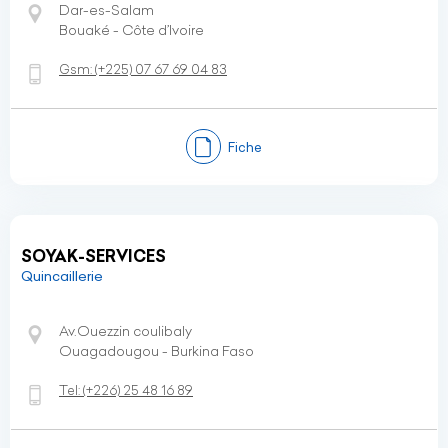
Dar-es-Salam
Bouaké - Côte d’Ivoire
Gsm:
(+225)
07 67 69 04 83
Fiche
SOYAK-SERVICES
Quincaillerie
Av.Ouezzin coulibaly
Ouagadougou - Burkina Faso
Tel:
(+226)
25 48 16 89