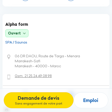
Alpha form
Ouvert
SPA / Saunas
06 DR DAOU, Route de Targa - Menara
Marrakesh-Safi
Marrakesh - 40000 - Maroc
Gsm:
21 25 24 49 08 98
Fiche
Itinéraire
Demande de devis
Emploi
Sans engagement de votre part