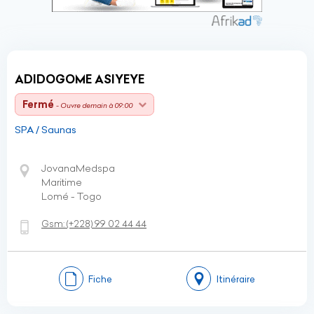
ADIDOGOME ASIYEYE
Fermé
- Ouvre demain à 09:00
SPA / Saunas
JovanaMedspa
Maritime
Lomé - Togo
Gsm:
(+228)
99 02 44 44
Fiche
Itinéraire