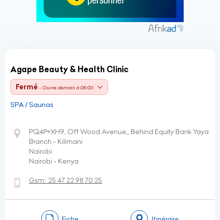
Agape Beauty & Health Clinic
Fermé
- Ouvre demain à 08:00
SPA / Saunas
PQ4P+XH9, Off Wood Avenue,, Behind Equity Bank Yaya
Branch - Kilimani
Nairobi
Nairobi - Kenya
Gsm:
25 47 22 98 70 25
Fiche
Itinéraire