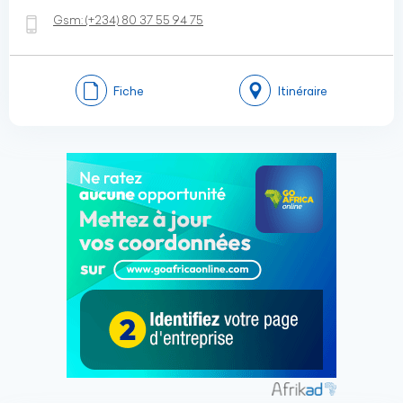
Gsm:
(+234)
80 37 55 94 75
Fiche
Itinéraire