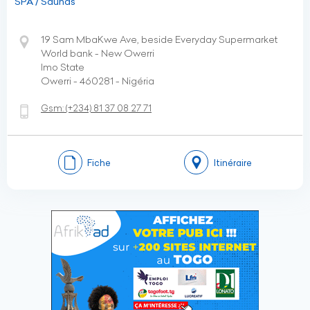
SPA / Saunas
19 Sam MbaKwe Ave, beside Everyday Supermarket
World bank - New Owerri
Imo State
Owerri - 460281 - Nigéria
Gsm:
(+234)
81 37 08 27 71
Fiche
Itinéraire