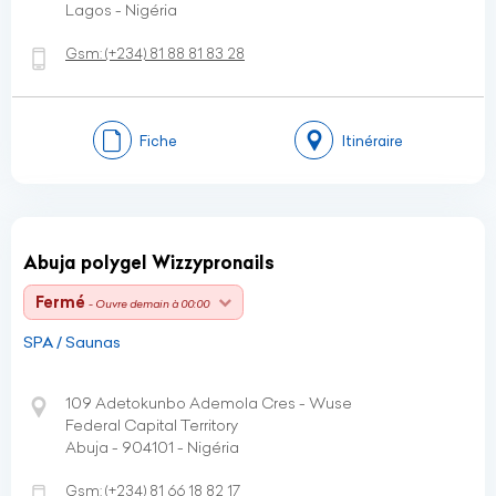
Lagos - Nigéria
Gsm:
(+234)
81 88 81 83 28
Fiche
Itinéraire
Abuja polygel Wizzypronails
Fermé
- Ouvre demain à 00:00
SPA / Saunas
109 Adetokunbo Ademola Cres - Wuse
Federal Capital Territory
Abuja - 904101 - Nigéria
Gsm:
(+234)
81 66 18 82 17