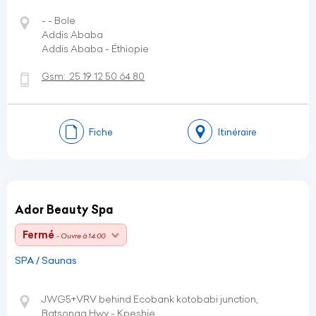
- - Bole
Addis Ababa
Addis Ababa - Éthiopie
Gsm:
25 19 12 50 64 80
Fiche
Itinéraire
Ador Beauty Spa
Fermé
- Ouvre à 14:00
SPA / Saunas
JWG5+VRV behind Ecobank kotobabi junction,
Batsonaa Hwy - Kpeshie