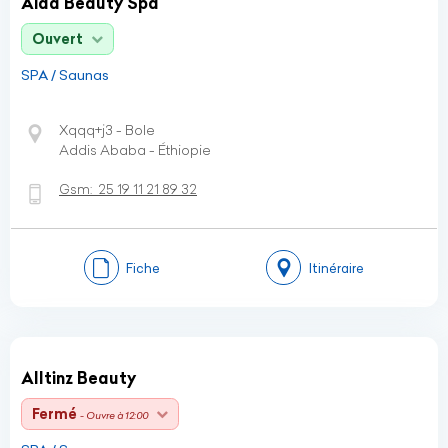
Aida Beauty Spa
Ouvert
SPA / Saunas
Xqqq+j3 - Bole
Addis Ababa - Éthiopie
Gsm:
25 19 11 21 89 32
Fiche
Itinéraire
Alltinz Beauty
Fermé
- Ouvre à 12:00