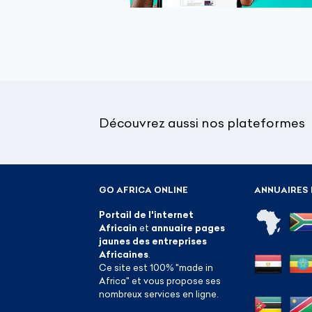
Découvrez aussi nos plateformes
GO AFRICA ONLINE
ANNUAIRES 
Portail de l'internet
Africain
et
annuaire pages
jaunes des entreprises
Africaines
.
Ce site est 100% "made in
Africa" et vous propose ses
nombreux services en ligne.