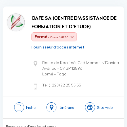
CAFE SA (CENTRE D'ASSISTANCE DE
FORMATION ET D'ETUDE)
Fermé
- Ouvre à 07:30
Fournisseur d'accès internet
Route de Kpalimé, Cité Maman N'Danida
Avénou - 07 BP 12596
Lomé - Togo
Tel:
(+228)
22 25 55 55
Fiche
Itinéraire
Site web
Fournisseur d'accès internet