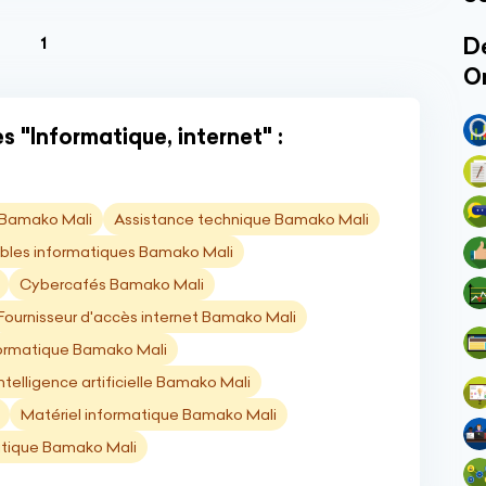
(current)
Dé
1
O
 "Informatique, internet" :
 Bamako Mali
Assistance technique Bamako Mali
es informatiques Bamako Mali
Cybercafés Bamako Mali
Fournisseur d'accès internet Bamako Mali
ormatique Bamako Mali
Intelligence artificielle Bamako Mali
Matériel informatique Bamako Mali
atique Bamako Mali