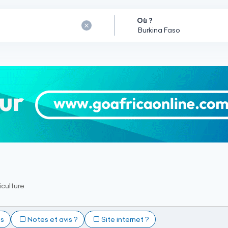
Où ?
iculture
ts
Notes et avis ?
Site internet ?