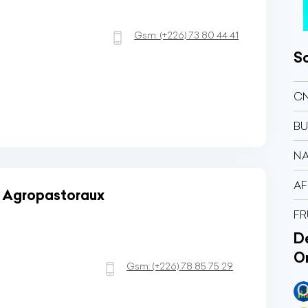
Gsm:
(+226)
73 80 44 41
So
C
BU
N
AF
s Agropastoraux
FR
Dé
O
Gsm:
(+226)
78 85 75 29