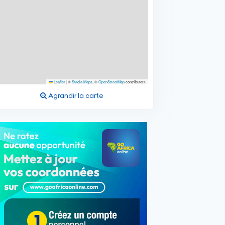
Leaflet
|
©
Stadia Maps
, ©
OpenStreetMap
contributors
Agrandir la carte