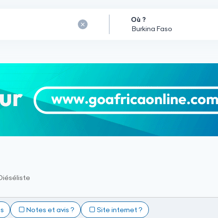
Où ?
Diéséliste
ts
Notes et avis ?
Site internet ?