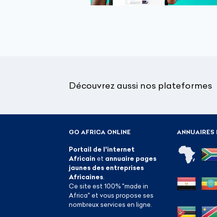
Découvrez aussi nos plateformes
GO AFRICA ONLINE
ANNUAIRES 
Portail de l'internet
Africain
et
annuaire pages
jaunes des entreprises
Africaines
.
Ce site est 100% "made in
Africa" et vous propose ses
nombreux services en ligne.