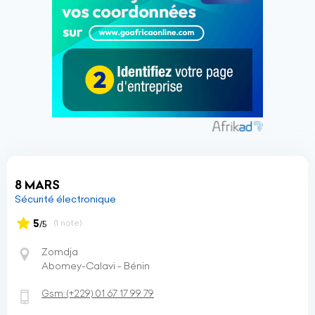
8 MARS
Sécurité électronique
5
(1 note)
/5
Zomdja
Abomey-Calavi - Bénin
Gsm:
(+229)
01 67 17 99 79