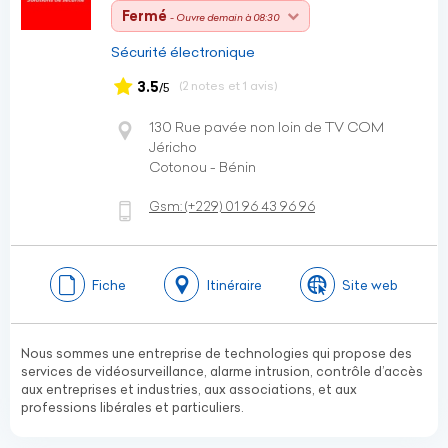
Fermé
- Ouvre demain à 08:30
Sécurité électronique
3.5
(2 notes et 1 avis)
/5
130 Rue pavée non loin de TV COM
Jéricho
Cotonou - Bénin
Gsm:
(+229)
01 96 43 96 96
Fiche
Itinéraire
Site web
Nous sommes une entreprise de technologies qui propose des
services de vidéosurveillance, alarme intrusion, contrôle d’accès
aux entreprises et industries, aux associations, et aux
professions libérales et particuliers.