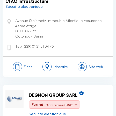
CFAO Infrastructure
Sécurité électronique
Avenue Steinmetz, Immeuble Atlantique Assurance
4ème étage
01 BP 07722
Cotonou - Bénin
Tel:
(+229)
01 21 31 04 76
Fiche
Itinéraire
Site web
DEGNON GROUP SARL
Fermé
- Ouvre demain à 08:00
Sécurité électronique