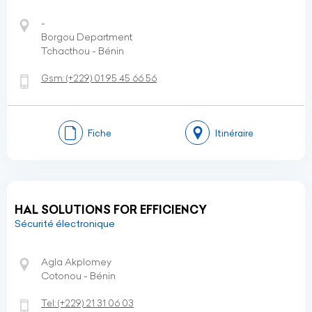
-
Borgou Department
Tchacthou - Bénin
Gsm:
(+229)
01 95 45 66 56
Fiche
Itinéraire
HAL SOLUTIONS FOR EFFICIENCY
Sécurité électronique
Agla Akplomey
Cotonou - Bénin
Tel:
(+229)
21 31 06 03