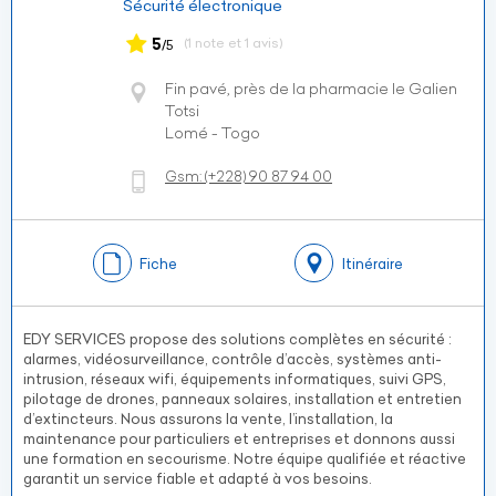
Sécurité électronique
5
(1 note et 1 avis)
/5
Fin pavé, près de la pharmacie le Galien
Totsi
Lomé - Togo
Gsm:
(+228)
90 87 94 00
Fiche
Itinéraire
EDY SERVICES propose des solutions complètes en sécurité :
alarmes, vidéosurveillance, contrôle d’accès, systèmes anti-
intrusion, réseaux wifi, équipements informatiques, suivi GPS,
pilotage de drones, panneaux solaires, installation et entretien
d’extincteurs. Nous assurons la vente, l’installation, la
maintenance pour particuliers et entreprises et donnons aussi
une formation en secourisme. Notre équipe qualifiée et réactive
garantit un service fiable et adapté à vos besoins.