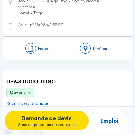
4692+W4X, Rue Agouma - Kodjoviakope
Maritime
Lomé - Togo
Gsm:
(+228)
98 40 55 97
Fiche
Itinéraire
DEV-STUDIO TOGO
Ouvert
Sécurité électronique
Demande de devis
199 Rue sekle agbalepedo
Emploi
Sans engagement de votre part
Maritime
Lomé - Togo