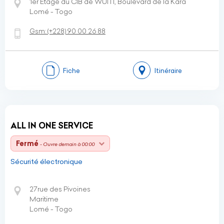
1er Etage du CIB de WUITI, Boulevard de la Kara
Lomé - Togo
Gsm:
(+228)
90 00 26 88
Fiche
Itinéraire
ALL IN ONE SERVICE
Fermé
- Ouvre demain à 00:00
Sécurité électronique
27rue des Pivoines
Maritime
Lomé - Togo