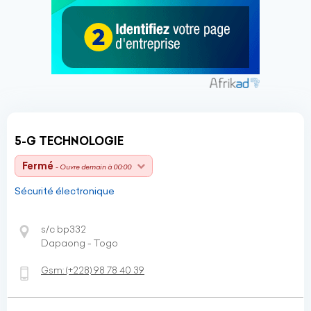
5-G TECHNOLOGIE
Fermé
- Ouvre demain à 00:00
Sécurité électronique
s/c bp332
Dapaong - Togo
Gsm:
(+228)
98 78 40 39