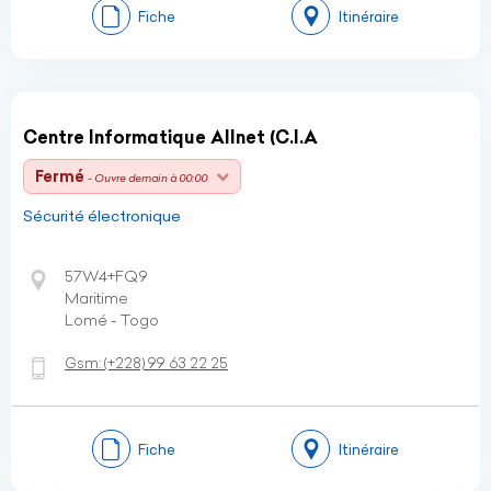
Fiche
Itinéraire
Centre Informatique Allnet (C.I.A
Fermé
- Ouvre demain à 00:00
Sécurité électronique
57W4+FQ9
Maritime
Lomé - Togo
Gsm:
(+228)
99 63 22 25
Fiche
Itinéraire