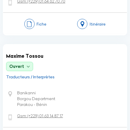
Gsm:
(+229)
01 64 62 70 70
Fiche
Itinéraire
Maxime Tossou
Ouvert
Traducteurs / Interprètes
Banikanni
Borgou Department
Parakou - Bénin
Gsm:
(+229)
01 63 14 87 17