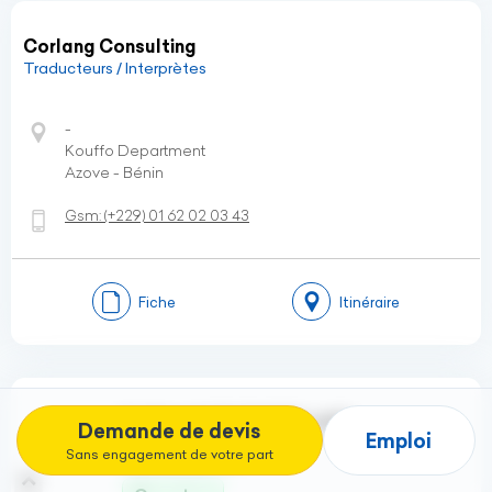
Corlang Consulting
Traducteurs / Interprètes
-
Kouffo Department
Azove - Bénin
Gsm:
(+229)
01 62 02 03 43
Fiche
Itinéraire
DJOMAKI BUSINESS AND
Demande de devis
Emploi
CONSULTING
Sans engagement de votre part