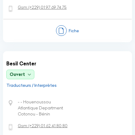
Gsm:
(+229)
01 97 69 74 75
Fiche
Besil Center
Ouvert
Traducteurs / Interprètes
- - Houenoussou
Atlantique Department
Cotonou - Bénin
Gsm:
(+229)
01 62 41 80 80