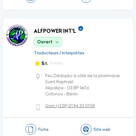
ALFPOWER INT'L
Ouvert
Traducteurs / Interprètes
5
(1 note)
/5
Feu Dédopko à côté de la pharmacie
Saint Raphaël
Akpakpa - 03 BP 1406
Cotonou - Bénin
Gsm:
(+229)
01 94 33 01 59
Fiche
Site web