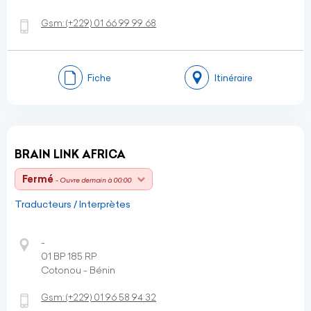
Gsm:
(+229)
01 66 99 99 68
Fiche
Itinéraire
BRAIN LINK AFRICA
Fermé
- Ouvre demain à 00:00
Traducteurs / Interprètes
-
01 BP 185 RP
Cotonou - Bénin
Gsm:
(+229)
01 96 58 94 32