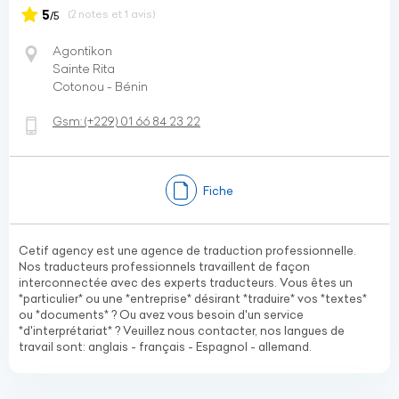
5
(2 notes et 1 avis)
/5
Agontikon
Sainte Rita
Cotonou - Bénin
Gsm:
(+229)
01 66 84 23 22
Fiche
Cetif agency est une agence de traduction professionnelle.
Nos traducteurs professionnels travaillent de façon
interconnectée avec des experts traducteurs. Vous êtes un
*particulier* ou une *entreprise* désirant *traduire* vos *textes*
ou *documents* ? Ou avez vous besoin d'un service
*d'interprétariat* ? Veuillez nous contacter, nos langues de
travail sont: anglais - français - Espagnol - allemand.