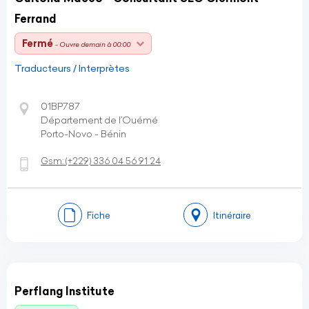
Ferrand
Fermé
- Ouvre demain à 00:00
Traducteurs / Interprètes
01BP787
Département de l’Ouémé
Porto-Novo - Bénin
Gsm:
(+229)
336 04 56 91 24
Fiche
Itinéraire
Perflang Institute