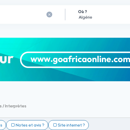
Où ?
 / Interprètes
ts
Notes et avis ?
Site internet ?