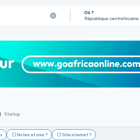
Où ?
Startup
ts
Notes et avis ?
Site internet ?