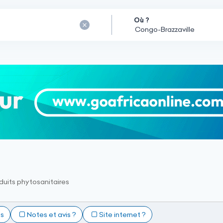
Où ?
duits phytosanitaires
ts
Notes et avis ?
Site internet ?