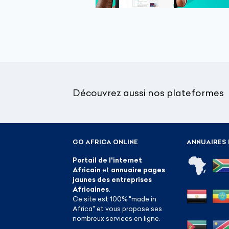
Découvrez aussi nos plateformes
GO AFRICA ONLINE
ANNUAIRES 
Portail de l'internet
Africain
et
annuaire pages
jaunes des entreprises
Africaines
.
Ce site est 100% "made in
Africa" et vous propose ses
nombreux services en ligne.