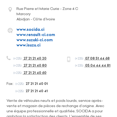
Rue Pierre et Marie Curie - Zone 4 C
Marcory
Abidjan - Côte d’Ivoire
www.socida.ci
www.renault-ci.com
www.suzuki-ci.com
www.isuzu.ci
27 21 21 40 20
07 08 51 44 68
(+225)
(+225)
27 21 21 40 80
05 04 44 44 81
(+225)
(+225)
27 21 21 40 60
(+225)
Fax :
27 21 21 40 01
(+225)
27 21 21 40 41
(+225)
Vente de véhicules neufs et poids lourds, service après-
vente et magasin de pièces de rechange d’origine. Avec
une équipe professionnelle et qualifiée, SOCIDA a pour
ambition la satisfaction des clients. L'ensemble de ses