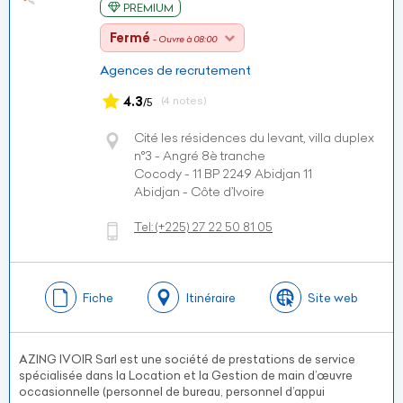
PREMIUM
Fermé
- Ouvre à 08:00
Agences de recrutement
4.3
(4 notes)
/5
Cité les résidences du levant, villa duplex
n°3 - Angré 8è tranche
Cocody - 11 BP 2249 Abidjan 11
Abidjan - Côte d’Ivoire
Tel:
(+225)
27 22 50 81 05
Fiche
Itinéraire
Site web
AZING IVOIR Sarl est une société de prestations de service
spécialisée dans la Location et la Gestion de main d’œuvre
occasionnelle (personnel de bureau, personnel d’appui