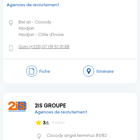
Agences de recrutement
Bel air - Cocody
Abidjan
Abidjan - Côte d’Ivoire
Gsm:
(+225)
07 09 51 31 88
Fiche
Itinéraire
2IS GROUPE
Agences de recrutement
3
(1 note)
/5
Cocody angré terminus 81/82