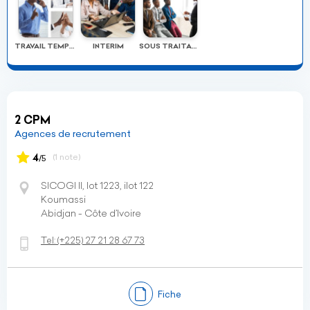
TRAVAIL TEMPORAIRE
INTERIM
SOUS TRAITANCE
2 CPM
Agences de recrutement
4
(1 note)
/5
SICOGI II, lot 1223, ilot 122
Koumassi
Abidjan - Côte d’Ivoire
Tel:
(+225)
27 21 28 67 73
Fiche