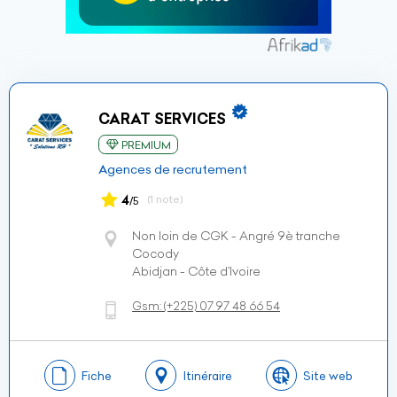
CARAT SERVICES
PREMIUM
Agences de recrutement
4
(1 note)
/5
Non loin de CGK - Angré 9è tranche
Cocody
Abidjan - Côte d’Ivoire
Gsm:
(+225)
07 97 48 66 54
Fiche
Itinéraire
Site web