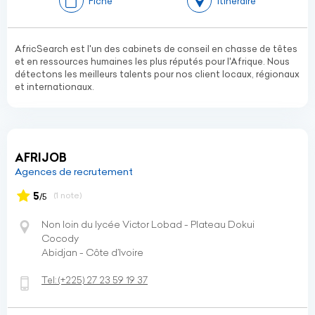
Fiche
Itinéraire
AfricSearch est l'un des cabinets de conseil en chasse de têtes
et en ressources humaines les plus réputés pour l'Afrique. Nous
détectons les meilleurs talents pour nos client locaux, régionaux
et internationaux.
AFRIJOB
Agences de recrutement
5
(1 note)
/5
Non loin du lycée Victor Lobad - Plateau Dokui
Cocody
Abidjan - Côte d’Ivoire
Tel:
(+225)
27 23 59 19 37