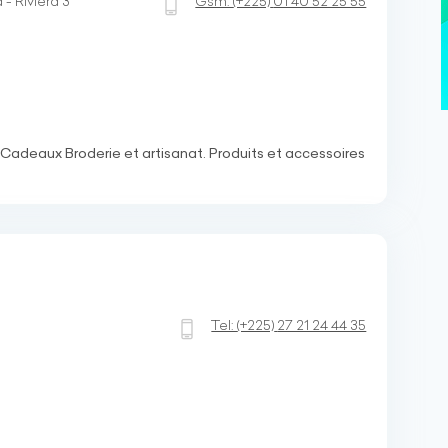
- Riviera 3
Gsm:
(+225)
01 40 52 25 55
Cadeaux Broderie et artisanat. Produits et accessoires
1
Tel:
(+225)
27 21 24 44 35