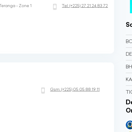
 Teranga - Zone 1
Tel:
(+225)
27 21 24 83 72
So
B
DE
BH
KA
Gsm:
(+225)
05 05 88 19 11
TI
Dé
O