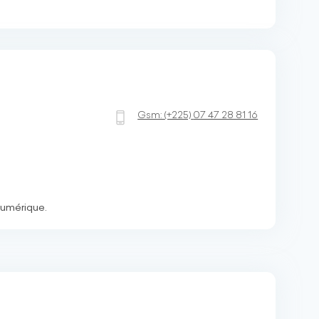
Gsm:
(+225)
07 47 28 81 16
numérique.