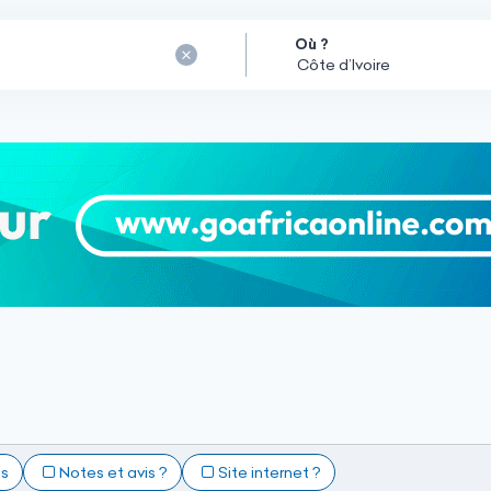
Où ?
ts
Notes et avis ?
Site internet ?