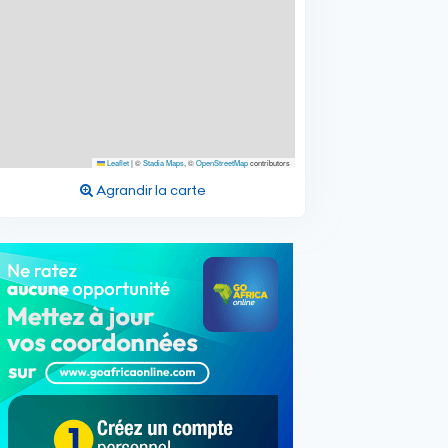
Leaflet
|
©
Stadia Maps
, ©
OpenStreetMap
contributors
Agrandir la carte