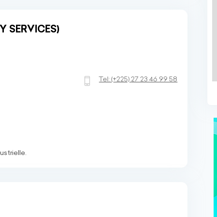
Y SERVICES)
Tel:
(+225)
27 23 46 99 58
strielle.