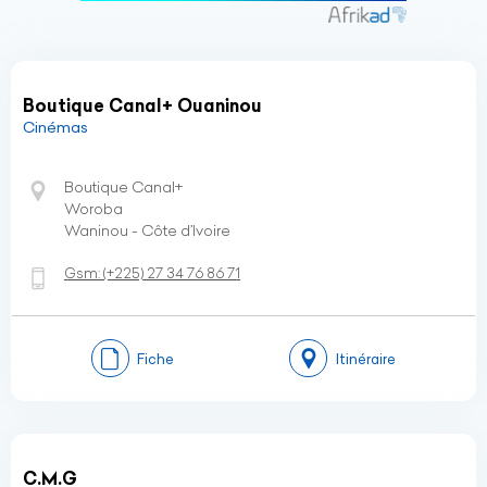
Boutique Canal+ Ouaninou
Cinémas
Boutique Canal+
Woroba
Waninou - Côte d’Ivoire
Gsm:
(+225)
27 34 76 86 71
Fiche
Itinéraire
C.M.G