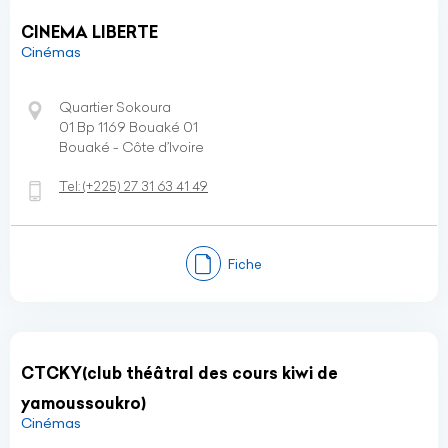
CINEMA LIBERTE
Cinémas
Quartier Sokoura
01 Bp 1169 Bouaké 01
Bouaké - Côte d’Ivoire
Tel:
(+225)
27 31 63 41 49
Fiche
CTCKY(club théâtral des cours kiwi de
yamoussoukro)
Cinémas