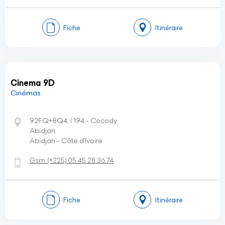
Fiche
Itinéraire
Cinema 9D
Cinémas
92FQ+8Q4, I 194 - Cocody
Abidjan
Abidjan - Côte d’Ivoire
Gsm:
(+225)
05 45 28 36 74
Fiche
Itinéraire