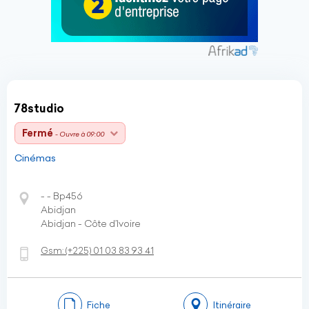
78studio
Fermé
- Ouvre à 09:00
Cinémas
- - Bp456
Abidjan
Abidjan - Côte d’Ivoire
Gsm:
(+225)
01 03 83 93 41
Fiche
Itinéraire