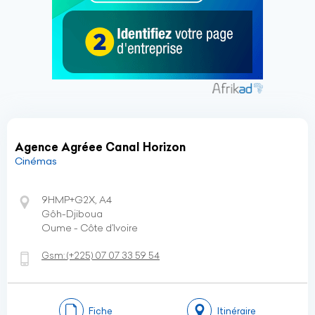
Agence Agréee Canal Horizon
Cinémas
9HMP+G2X, A4
Gôh-Djiboua
Oume - Côte d’Ivoire
Gsm:
(+225)
07 07 33 59 54
Fiche
Itinéraire