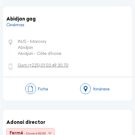
Abidjan gag
Cinémas
INJS - Marcory
Abidjan
Abidjan - Côte d’Ivoire
Gsm:
(+225)
01 03 49 30 70
Fiche
Itinéraire
Adonai director
Fermé
- Ouvre à 00:00