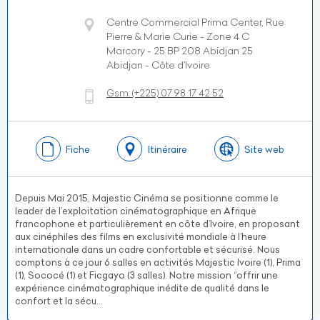
Centre Commercial Prima Center, Rue
Pierre & Marie Curie - Zone 4 C
Marcory - 25 BP 208 Abidjan 25
Abidjan - Côte d’Ivoire
Gsm:
(+225)
07 98 17 42 52
Fiche
Itinéraire
Site web
Depuis Mai 2015, Majestic Cinéma se positionne comme le
leader de l’exploitation cinématographique en Afrique
francophone et particulièrement en côte d’Ivoire, en proposant
aux cinéphiles des films en exclusivité mondiale à l’heure
internationale dans un cadre confortable et sécurisé. Nous
comptons à ce jour 6 salles en activités Majestic Ivoire (1), Prima
(1), Sococé (1) et Ficgayo (3 salles). Notre mission ‘’offrir une
expérience cinématographique inédite de qualité dans le
confort et la sécu...