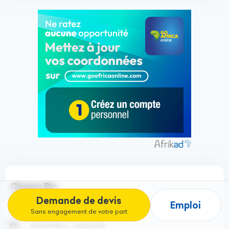
Cinema Rio
Cinémas
Demande de devis
Emploi
Sans engagement de votre part
8X3R+RRH - Treichville