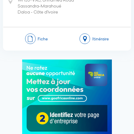
WH33+VXC, Unnamed Road
Sassandra-Marahoué
Daloa - Côte d’Ivoire
Fiche
Itinéraire