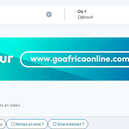
Où ?
to et vidéo
ts
Notes et avis ?
Site internet ?