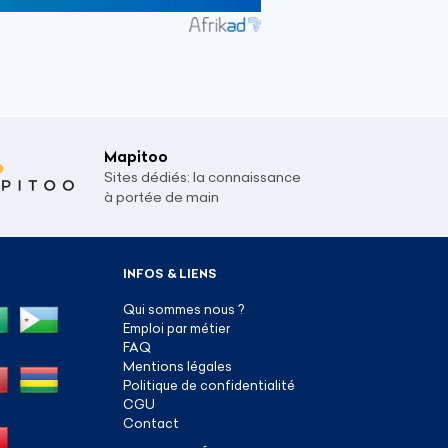
Mapitoo
Sites dédiés: la connaissance
à portée de main
INFOS & LIENS
Qui sommes nous ?
Emploi par métier
FAQ
Mentions légales
Politique de confidentialité
CGU
Contact