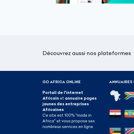
Découvrez aussi nos plateformes
GO AFRICA ONLINE
ANNUAIRES 
Portail de l'internet
Africain
et
annuaire pages
jaunes des entreprises
Africaines
.
Ce site est 100% "made in
Africa" et vous propose ses
nombreux services en ligne.