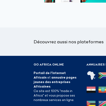
Découvrez aussi nos plateformes
GO AFRICA ONLINE
ANNUAIRES 
Portail de l'internet
Africain
et
annuaire pages
jaunes des entreprises
Africaines
.
Ce site est 100% "made in
Africa" et vous propose ses
nombreux services en ligne.