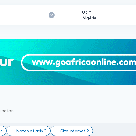
Où ?
u coton
ts
Notes et avis ?
Site internet ?