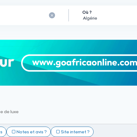
Où ?
e de luxe
ts
Notes et avis ?
Site internet ?