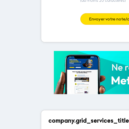
(au moins 20 caractères)
Envoyer votre note/a
company.grid_services_title