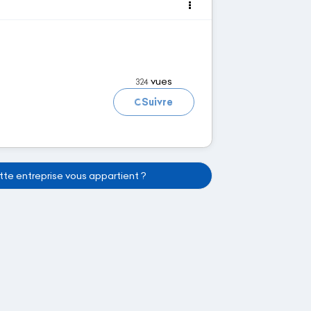
Chargement...
vues
324
Suivre
te entreprise vous appartient ?