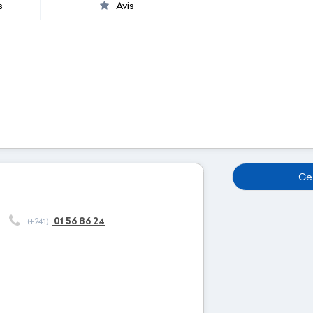
s
Avis
Cet
01 56 86 24
(+241)