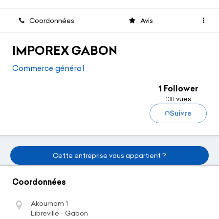
Coordonnées
Avis
IMPOREX GABON
Commerce général
1 Follower
vues
130
Chargement...
Suivre
Cette entreprise vous appartient ?
Coordonnées
Akournam 1
Libreville - Gabon