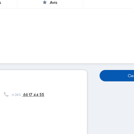
s
Avis
Cet
66 17 44 55
(+241)