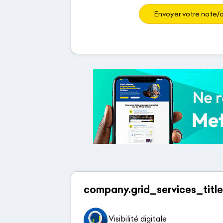
Envoyer votre note/a
company.grid_services_title
Visibilité digitale