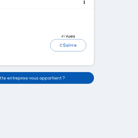
Chargement...
vues
41
Suivre
te entreprise vous appartient ?