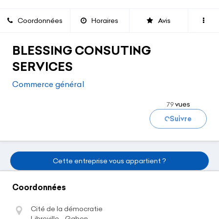
Coordonnées
Horaires
Avis
BLESSING CONSUTING
SERVICES
Commerce général
vues
79
Chargement...
Suivre
Cette entreprise vous appartient ?
Coordonnées
Cité de la démocratie
Libreville - Gabon