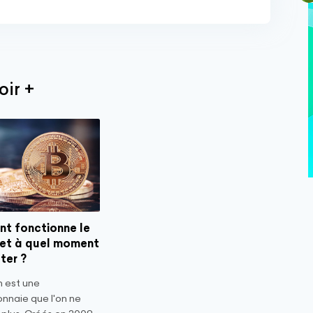
oir +
t fonctionne le
 et à quel moment
ter ?
n est une
nnaie que l'on ne