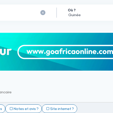
Où ?
ancaire
ts
Notes et avis ?
Site internet ?