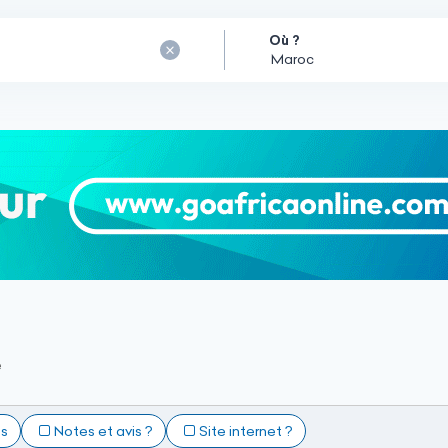
Où ?
e
ts
Notes et avis ?
Site internet ?