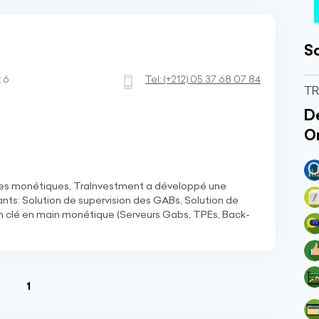
So
 6
Tel:
(+212)
05 37 68 07 84
T
Dé
O
elles monétiques, TraInvestment a développé une
nts: Solution de supervision des GABs, Solution de
on clé en main monétique (Serveurs Gabs, TPEs, Back-
(current)
1