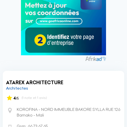
ATAREX ARCHITECTURE
Architectes
4
(1 note et 1 avis)
/5
KOROFINA - NORD IMMEUBLE BAKORE SYLLA RUE 126
Bamako - Mali
Gsm:
66 73 67 65