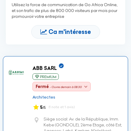
Utilisez la force de communication de Go Africa Online,
et son trafic de plus de 800 000 visiteurs par mois pour
promouvoir votre entreprise
Ca m'intéresse
ABB SARL
PREMIUM
Fermé
- Ouvre demain à 08:30
Architectes
5
(1 note et 1 avis)
/5
Siège social: Av. de la République, Imm.
Kebe (GONDOLE), 2ème Etage, côté Est;
Agences: Labé, Kankan, N’zérékoré -