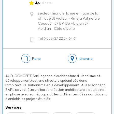
4
(1 note)
/5
secteur Triangle; la rue en face de la
clinique St Viateur - Riviera Palmeraie
Cocody - 27 BP 136 Abidjan 27
Abidjan - Côte d’Ivoire
Tel:
(+225)
27 22 24 64 61
Fiche
Itinéraire
AUD-CONCEPT Sarl (agence d'architecture d'urbanisme et
développement) est une structure spécialisée dans
l’architecture, l’urbanisme et le développement. AUD-Concept
SARL se veut être un lieu de création architecturale et urbaine
en phase avec son époque où les différentes idées contribuent
à enrichir les projets étudiés.
Services