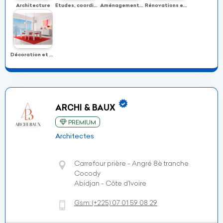
Architecture
Etudes, coordination des projets
Aménagements urbains
Rénovations et réhabilitation
Décoration et design
ARCHI & BAUX
PREMIUM
Architectes
Carrefour prière - Angré 8è tranche
Cocody
Abidjan - Côte d’Ivoire
Gsm:
(+225)
07 01 59 08 29