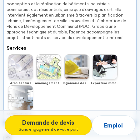
conception et la réalisation de bâtiments industriels,
commerciaux et résidentiels, ainsi que d’ouvrages d’art. Elle
intervient également en urbanisme à travers la planification
urbaine, l’aménagement de villes nouvelles et l’élaboration de
Plans de Développement Communal (PDC). Grâce à une
approche technique et durable, l’agence accompagne les
projets structurants au service du développement territorial.
Services
Architecture
Aménagement Urbain, Planification urbaine (plan de lotissement, plan local d’urbanisme ou plan d’occupation du sol…)
Ingénierie des BTP
Expertise immobilière
Architecture intérieure - Design
Demande de devis
Emploi
Sans engagement de votre part