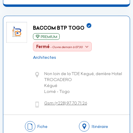
BACCOM BTP TOGO
PREMIUM
Fermé
- Ouvre demain à 07:30
Architectes
Non loin de la TDE Kegué, derrière Hotel
TROCADERO
Kégué
Lomé - Togo
Gsm:
(+228)
97 70 71 26
Fiche
Itinéraire