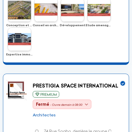
Conception et etude architecturale
Conseil en architecture et urbanisme
Développement
Etude amenagement urbain et paysager
Expertise immobilière
PRESTIGIA SPACE INTERNATIONAL
PREMIUM
Fermé
- Ouvre demain à 08:00
Architectes
74 Rue Sogbo, derrière le groupe C