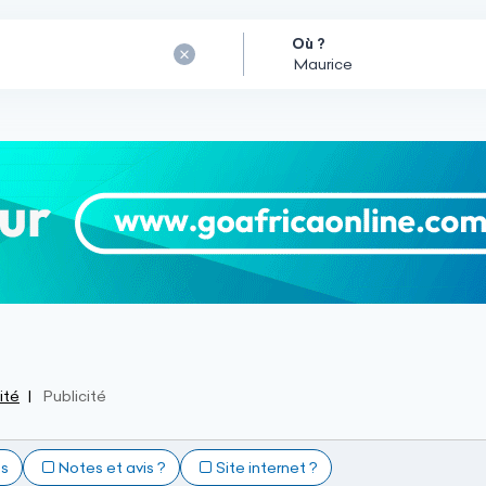
Où ?
ité
Publicité
ts
Notes et avis ?
Site internet ?