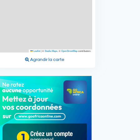
Leaflet
|
©
Stadia Maps
, ©
OpenStreetMap
contributors
Agrandir la carte