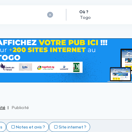
Où ?
ité
Publicité
ts
Notes et avis ?
Site internet ?