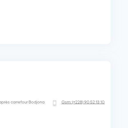
après carrefour Bodjona
Gsm:
(+228)
90 52 13 10