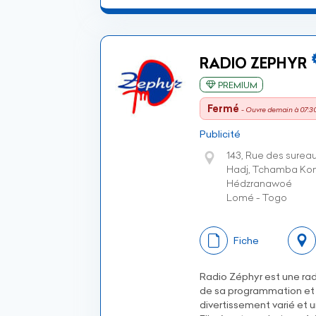
RADIO ZEPHYR
PREMIUM
Fermé
- Ouvre demain à 07:3
Publicité
143, Rue des sureau
Hadj, Tchamba K
Hédzranawoé
Lomé - Togo
Fiche
Radio Zéphyr est une rad
de sa programmation et 
divertissement varié et u