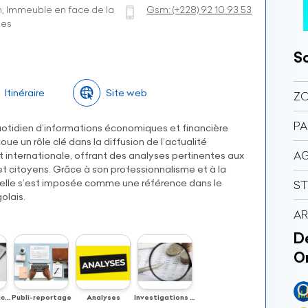
on, Immeuble en face de la
Gsm:
(+228)
92 10 93 53
ses
So
Itinéraire
Site web
ZO
P
uotidien d’informations économiques et financière
oue un rôle clé dans la diffusion de l’actualité
AG
internationale, offrant des analyses pertinentes aux
et citoyens. Grâce à son professionnalisme et à la
 elle s’est imposée comme une référence dans le
ST
olais.
A
Dé
O
Insertion publicitaire
Publi-reportage
Analyses
Investigations économiques