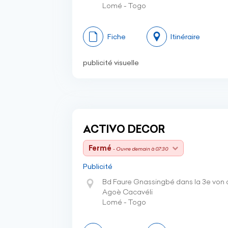
Lomé - Togo
Fiche
Itinéraire
publicité visuelle
ACTIVO DECOR
Fermé
- Ouvre demain à 07:30
Publicité
Bd Faure Gnassingbé dans la 3e von 
Agoè Cacavéli
Lomé - Togo