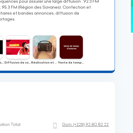
réquences pour assurer une large diffusion : 92.3 FM
) ; 95.3 FM (Région des Savanes). Confection et
citaires et bandes annonces, diffusion de
ortages.
Bandes annonces
Diffusion de communiqués
Réalisation et diffusion des publi-reportages
Vente de temps d’antenne
ation Total
Gsm:
(+228)
92 80 82 22