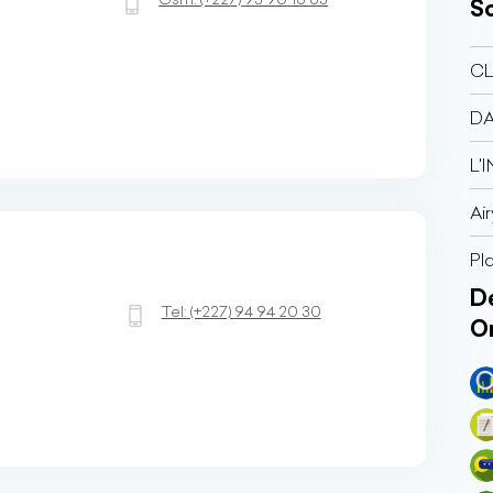
So
CL
DA
L'
Ai
Pl
Dé
Tel:
(+227)
94 94 20 30
O