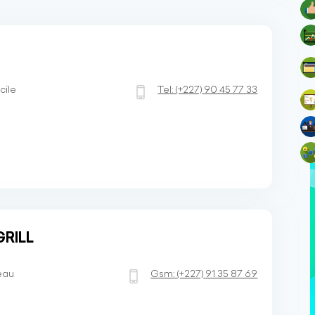
cile
Tel:
(+227)
90 45 77 33
GRILL
eau
Gsm:
(+227)
91 35 87 69