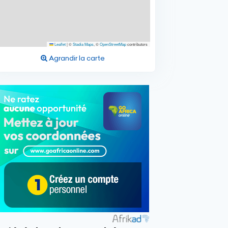
Leaflet
|
©
Stadia Maps
, ©
OpenStreetMap
contributors
Agrandir la carte