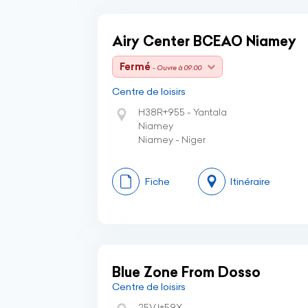
Airy Center BCEAO Niamey
Fermé
- Ouvre à 09:00
Centre de loisirs
H38R+955 - Yantala
Niamey
Niamey - Niger
Fiche
Itinéraire
Blue Zone From Dosso
Centre de loisirs
25VJ+59X