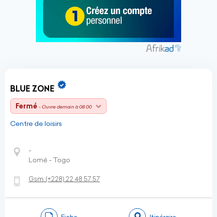
BLUE ZONE
Fermé
- Ouvre demain à 08:00
Centre de loisirs
-
Lomé - Togo
Gsm:
(+228)
22 48 57 57
Fiche
Itinéraire