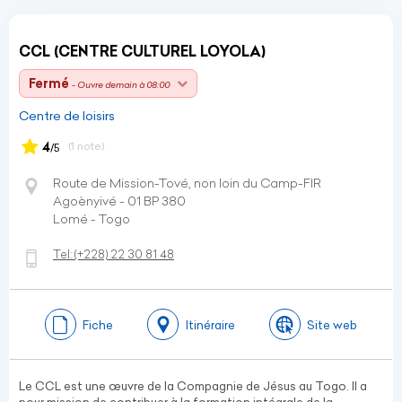
CCL (CENTRE CULTUREL LOYOLA)
Fermé
- Ouvre demain à 08:00
Centre de loisirs
4
(1 note)
/5
Route de Mission-Tové, non loin du Camp-FIR
Agoènyivé - 01 BP 380
Lomé - Togo
Tel:
(+228)
22 30 81 48
Fiche
Itinéraire
Site web
Le CCL est une œuvre de la Compagnie de Jésus au Togo. Il a