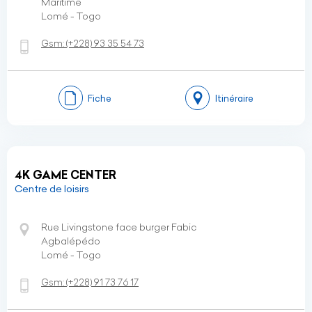
Maritime
Lomé - Togo
Gsm:
(+228)
93 35 54 73
Fiche
Itinéraire
4K GAME CENTER
Centre de loisirs
Rue Livingstone face burger Fabic
Agbalépédo
Lomé - Togo
Gsm:
(+228)
91 73 76 17