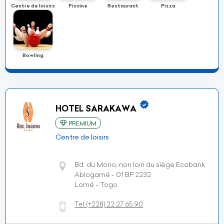
Centre de loisirs
Piscine
Restaurant
Pizza
Bowling
HOTEL SARAKAWA
PREMIUM
Centre de loisirs
Bd. du Mono, non loin du siège Ecobank
Ablogamé - 01 BP 2232
Lomé - Togo
Tel:
(+228)
22 27 65 90