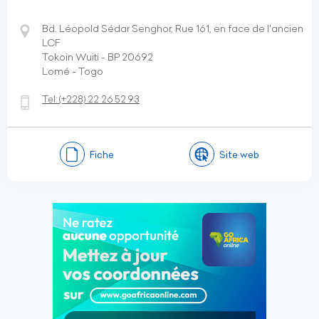
Bd. Léopold Sédar Senghor, Rue 161, en face de l'ancien
LCF
Tokoin Wuiti - BP 20692
Lomé - Togo
Tel:
(+228)
22 26 52 93
Fiche
Site web