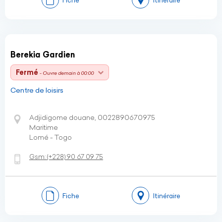
Berekia Gardien
Fermé
- Ouvre demain à 00:00
Centre de loisirs
Adjidigome douane, 0022890670975
Maritime
Lomé - Togo
Gsm:
(+228)
90 67 09 75
Fiche
Itinéraire