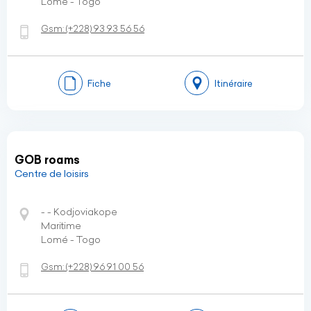
Lomé - Togo
Gsm:
(+228)
93 93 56 56
Fiche
Itinéraire
GOB roams
Centre de loisirs
- - Kodjoviakope
Maritime
Lomé - Togo
Gsm:
(+228)
96 91 00 56