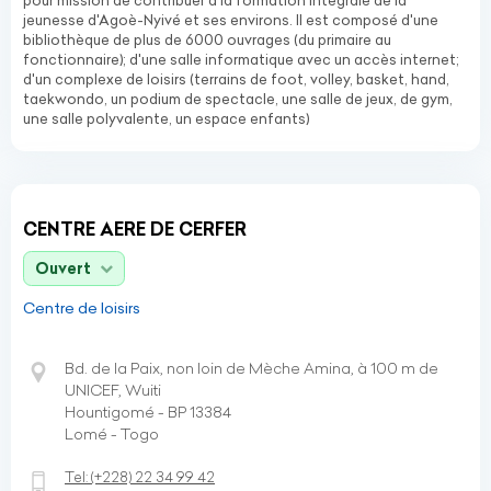
pour mission de contribuer à la formation intégrale de la
jeunesse d'Agoè-Nyivé et ses environs. Il est composé d'une
bibliothèque de plus de 6000 ouvrages (du primaire au
fonctionnaire); d'une salle informatique avec un accès internet;
d'un complexe de loisirs (terrains de foot, volley, basket, hand,
taekwondo, un podium de spectacle, une salle de jeux, de gym,
une salle polyvalente, un espace enfants)
CENTRE AERE DE CERFER
Ouvert
Centre de loisirs
Bd. de la Paix, non loin de Mèche Amina, à 100 m de
UNICEF, Wuiti
Hountigomé - BP 13384
Lomé - Togo
Tel:
(+228)
22 34 99 42