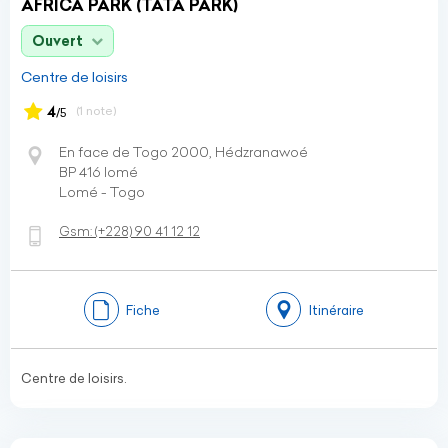
AFRICA PARK (TATA PARK)
Ouvert
Centre de loisirs
4
(1 note)
/5
En face de Togo 2000, Hédzranawoé
BP 416 lomé
Lomé - Togo
Gsm:
(+228)
90 41 12 12
Fiche
Itinéraire
Centre de loisirs.