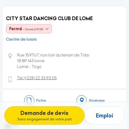
CITY STAR DANCING CLUB DE LOME
Fermé
- Ouvre à 19:00
Centre de loisirs
Rue 159ToT, non loin du terrain de Totsi
18 BP 143 lomé
Lomé - Togo
Tel:
(+228)
22 33 93 05
Fiche
Itinéraire
Demande de devis
Emploi
Sans engagement de votre part
Enseignement et pratique des danses de salon et danses
latines.