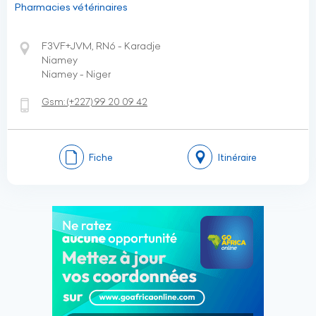
Pharmacies vétérinaires
F3VF+JVM, RN6 - Karadje
Niamey
Niamey - Niger
Gsm:
(+227)
99 20 09 42
Fiche
Itinéraire