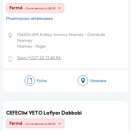
Fermé
- Ouvre demain à 08:00
Pharmacies vétérinaires
G46G+J5R, Kalley, Amirou, Niamey - Gamkale
Niamey
Niamey - Niger
Gsm:
(+227)
20 73 45 94
Fiche
Itinéraire
CEFECIM VETO Lafiyar Dabbobi
Fermé
- Ouvre demain à 08:00