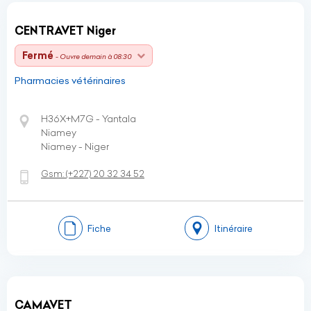
CENTRAVET Niger
Fermé
- Ouvre demain à 08:30
Pharmacies vétérinaires
H36X+M7G - Yantala
Niamey
Niamey - Niger
Gsm:
(+227)
20 32 34 52
Fiche
Itinéraire
CAMAVET