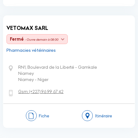
VETOMAX SARL
Fermé
- Ouvre demain à 08:00
Pharmacies vétérinaires
RN1, Boulevard de la Liberté - Gamkale
Niamey
Niamey - Niger
Gsm:
(+227)
96 99 67 42
Fiche
Itinéraire