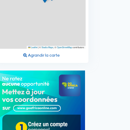
Leaflet
|
©
Stadia Maps
, ©
OpenStreetMap
contributors
Agrandir la carte