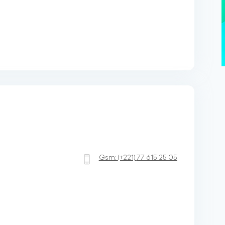
Gsm:
(+221)
77 615 25 05