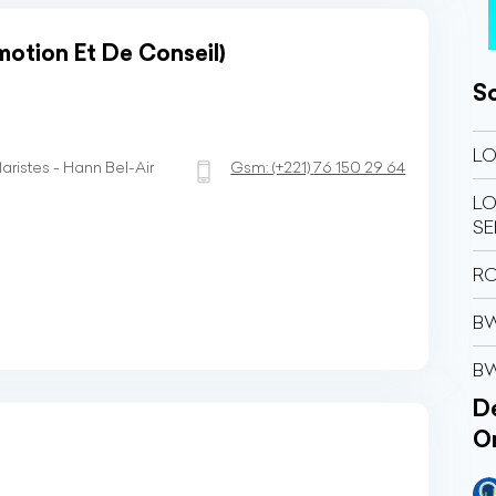
tion Et De Conseil)
So
L
aristes - Hann Bel-Air
Gsm:
(+221)
76 150 29 64
LO
SE
R
BW
B
Dé
O