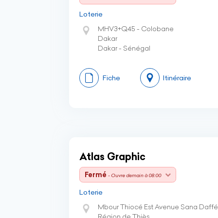
Loterie
MHV3+Q45 - Colobane
Dakar
Dakar - Sénégal
Fiche
Itinéraire
Atlas Graphic
Fermé
- Ouvre demain à 08:00
Loterie
Mbour Thiocé Est Avenue Sana Daffé
Région de Thiès