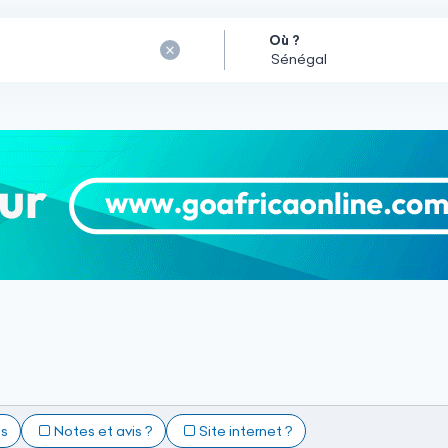
Où ?
ts
Notes et avis ?
Site internet ?