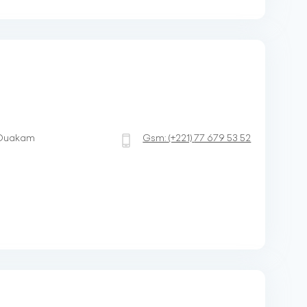
 Ouakam
Gsm:
(+221)
77 679 53 52