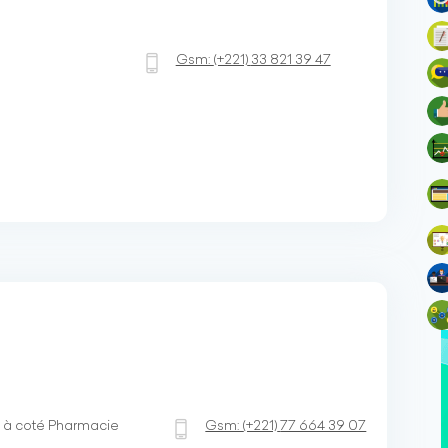
Gsm:
(+221)
33 821 39 47
 à coté Pharmacie
Gsm:
(+221)
77 664 39 07