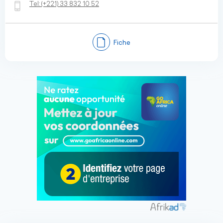
Tel:
(+221)
33 832 10 52
Fiche