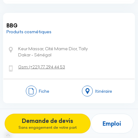
BBG
Produits cosmétiques
Keur Massar, Cité Mame Dior, Tally
Dakar - Sénégal
Gsm:
(+221)
77 294 44 53
Fiche
Itinéraire
Demande de devis
Emploi
(current)
1
2
3
4
5
6
7
…
13
Sans engagement de votre part