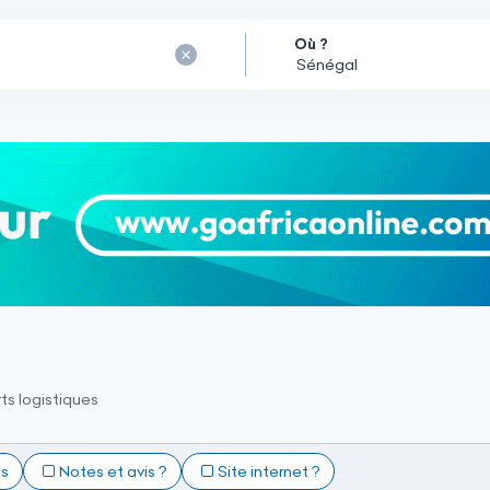
Où ?
ts logistiques
ts
Notes et avis ?
Site internet ?