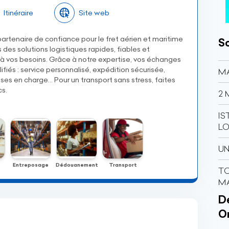
Itinéraire
Site web
partenaire de confiance pour le fret aérien et maritime
So
des solutions logistiques rapides, fiables et
à vos besoins. Grâce à notre expertise, vos échanges
ifiés : service personnalisé, expédition sécurisée,
MA
ses en charge… Pour un transport sans stress, faites
cs.
2 
IS
LO
UN
Entreposage
Dédouanement
Transport
TO
MA
Dé
O