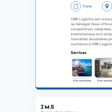
Fiche
OBK Logistics est votre 
au Sénégal. Nous offrons 
compétitives, adaptées 
internationaux sont simpl
formalités douanières pri
confiance à OBK Logisti
Services
Fret maritime
Fret aérien
2 M.S