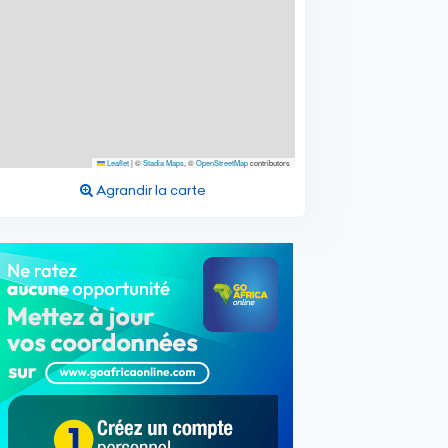
Leaflet
|
©
Stadia Maps
, ©
OpenStreetMap
contributors
Agrandir la carte