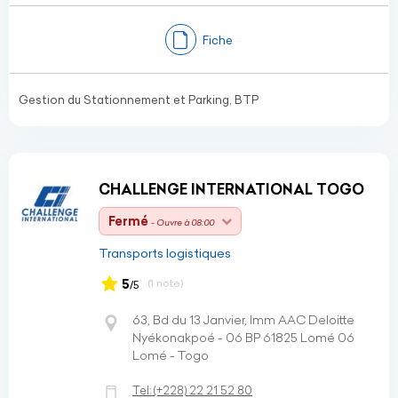
Fiche
Gestion du Stationnement et Parking, BTP
CHALLENGE INTERNATIONAL TOGO
Fermé
- Ouvre à 08:00
Transports logistiques
5
(1 note)
/5
63, Bd du 13 Janvier, Imm AAC Deloitte
Nyékonakpoé - 06 BP 61825 Lomé 06
Lomé - Togo
Tel:
(+228)
22 21 52 80