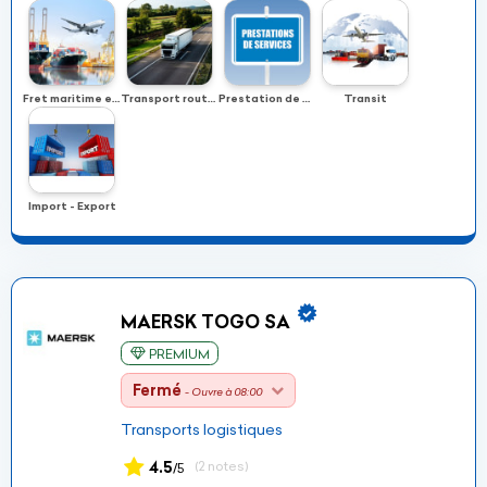
Fret maritime et aérien
Transport routier
Prestation de service
Transit
Import - Export
MAERSK TOGO SA
PREMIUM
Fermé
- Ouvre à 08:00
Transports logistiques
4.5
(2 notes)
/5