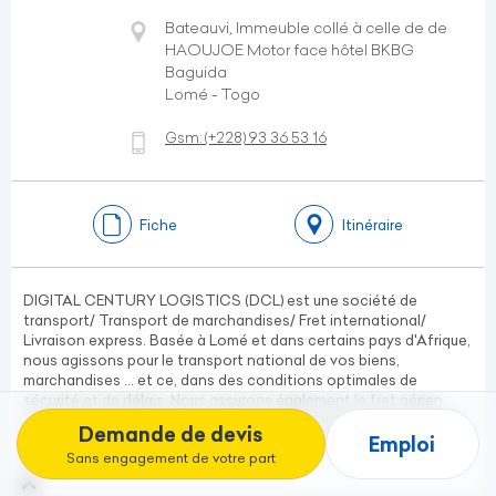
Bateauvi, Immeuble collé à celle de de
HAOUJOE Motor face hôtel BKBG
Baguida
Lomé - Togo
Gsm:
(+228)
93 36 53 16
Fiche
Itinéraire
DIGITAL CENTURY LOGISTICS (DCL) est une société de
transport/ Transport de marchandises/ Fret international/
Livraison express. Basée à Lomé et dans certains pays d'Afrique,
nous agissons pour le transport national de vos biens,
marchandises ... et ce, dans des conditions optimales de
sécurité et de délais. Nous assurons également le fret aérien
avec des liaisons routières entre les aéroports/ ports régionaux
Demande de devis
et internationaux (Togo- Afrique Centrale et Occidentale-
Emploi
Sans engagement de votre part
Asie).