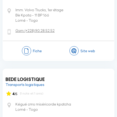
Imm. Volvo Trucks, 1er étage
Bè Kpota - 11 BP 166
Lomé - Togo
Gsm:
(+228)
90 28 52 52
Fiche
Site web
BEDE LOGISTIQUE
Transports logistiques
4
(1 note et 1 avis)
/5
Kégué cms miséricorde kpatcha
Lomé - Togo