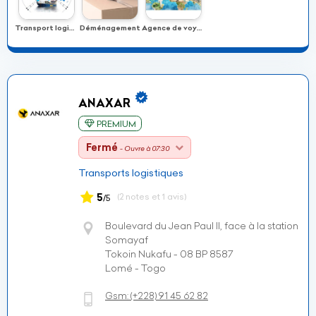
Transport logistique
Déménagement
Agence de voyage
ANAXAR
PREMIUM
Fermé
- Ouvre à 07:30
Transports logistiques
5
(2 notes et 1 avis)
/5
Boulevard du Jean Paul II, face à la station
Somayaf
Tokoin Nukafu - 08 BP 8587
Lomé - Togo
Gsm:
(+228)
91 45 62 82