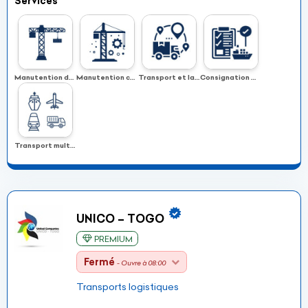
Services
Manutention des conteneurs
Manutention conventionnelle
Transport et la logistique
Consignation maritime
Transport multimodal
UNICO – TOGO
PREMIUM
Fermé
- Ouvre à 08:00
Transports logistiques