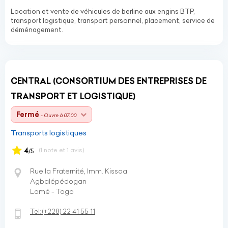
Location et vente de véhicules de berline aux engins BTP,
transport logistique, transport personnel, placement, service de
déménagement.
CENTRAL (CONSORTIUM DES ENTREPRISES DE
TRANSPORT ET LOGISTIQUE)
Fermé
- Ouvre à 07:00
Transports logistiques
4
(1 note et 1 avis)
/5
Rue la Fraternité, Imm. Kissoa
Agbalépédogan
Lomé - Togo
Tel:
(+228)
22 41 55 11