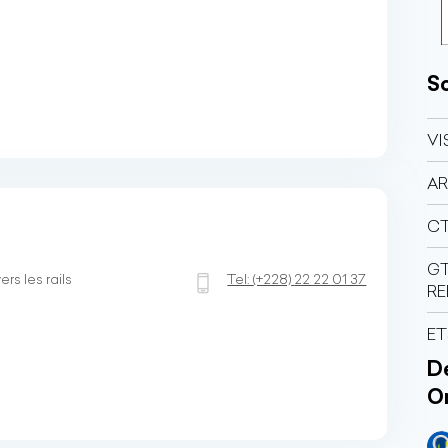
So
VI
A
C
GT
s les rails
Tel:
(+228)
22 22 01 37
RE
E
Dé
O