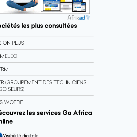
ciétés les plus consultées
SION PLUS
RMELEC
TRM
R (GROUPEMENT DES TECHNICIENS
BOISEURS)
TS WOEDE
couvrez les services Go Africa
nline
Visibilité digitale