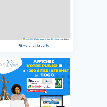
Leaflet
|
©
Stadia Maps
, ©
OpenStreetMap
contributors
Agrandir la carte