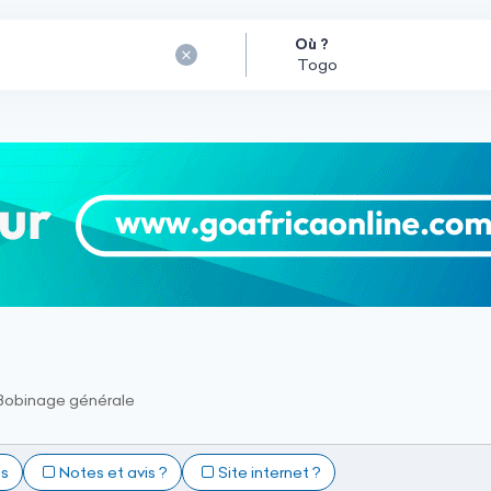
Où ?
Bobinage générale
ts
Notes et avis ?
Site internet ?