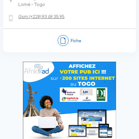
Lomé - Togo
Gsm:
(+228)
93 69 35 95
Fiche