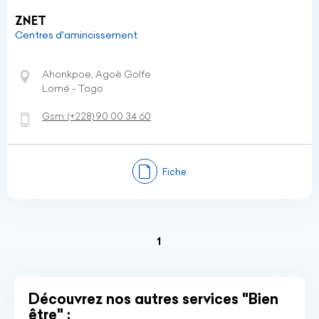
ZNET
Centres d'amincissement
Ahonkpoe, Agoè Golfe
Lomé - Togo
Gsm:
(+228)
90 00 34 60
Fiche
(current)
1
Découvrez nos autres services "Bien
être" :