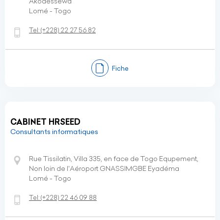
Akodésséwa
Lomé - Togo
Tel:
(+228)
22 27 56 82
Fiche
CABINET HRSEED
Consultants informatiques
Rue Tissilatin, Villa 335, en face de Togo Equpement,
Non loin de l'Aéroport GNASSIMGBE Eyadéma
Lomé - Togo
Tel:
(+228)
22 46 09 88