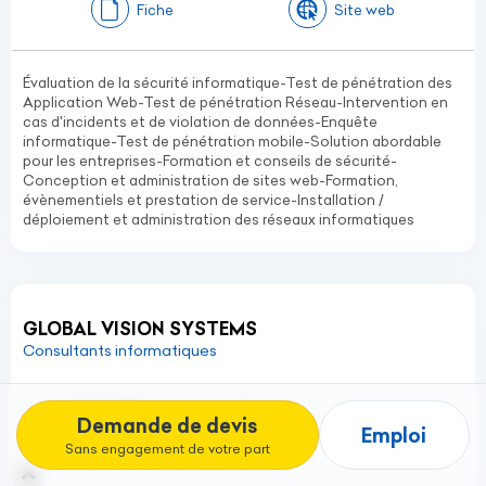
Fiche
Site web
Évaluation de la sécurité informatique-Test de pénétration des
Application Web-Test de pénétration Réseau-Intervention en
cas d'incidents et de violation de données-Enquête
informatique-Test de pénétration mobile-Solution abordable
pour les entreprises-Formation et conseils de sécurité-
Conception et administration de sites web-Formation,
évènementiels et prestation de service-Installation /
déploiement et administration des réseaux informatiques
GLOBAL VISION SYSTEMS
Consultants informatiques
108 HDN Boulevard du Haho
Demande de devis
Kégué
Emploi
Sans engagement de votre part
Lomé - Togo