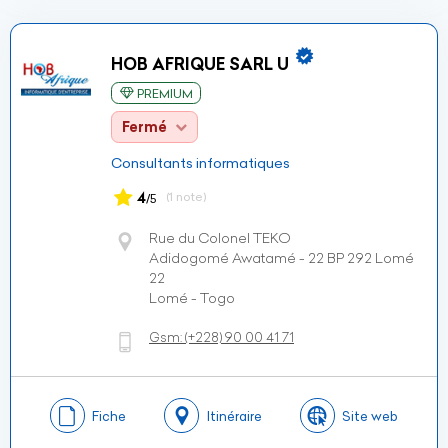
HOB AFRIQUE SARL U
PREMIUM
Fermé
Consultants informatiques
4
(1 note)
/5
Rue du Colonel TEKO
Adidogomé Awatamé - 22 BP 292 Lomé
22
Lomé - Togo
Gsm:
(+228)
90 00 41 71
Fiche
Itinéraire
Site web